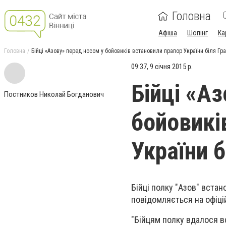
Головна
Афіша
Шопінг
Ка
Головна
Бійці «Азову» перед носом у бойовиків встановили прапор України біля Гра
09:37, 9 січня 2015 р.
Бійці «А
Постников Николай Богданович
бойовикі
України б
Бійці полку "Азов" встан
повідомляється на офіці
"Бійцям полку вдалося в