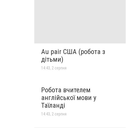
Au pair США (робота з
дітьми)
14:43, 2 серпня
Робота вчителем
англійської мови у
Таїланді
14:43, 2 серпня