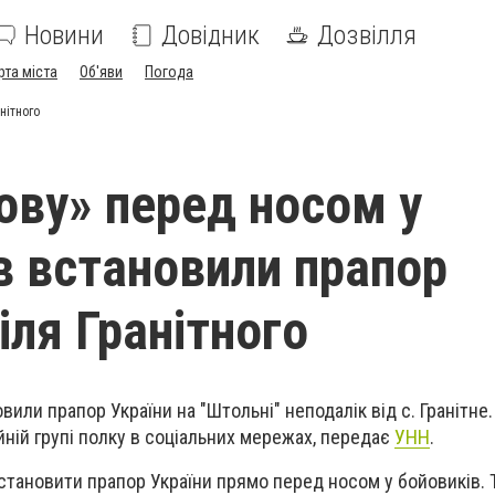
Новини
Довідник
Дозвілля
рта міста
Об'яви
Погода
нітного
зову» перед носом у
в встановили прапор
іля Гранітного
овили прапор України на "Штольні" неподалік від с. Гранітне.
йній групі полку в соціальних мережах, передає
УНН
.
становити прапор України прямо перед носом у бойовиків. Т