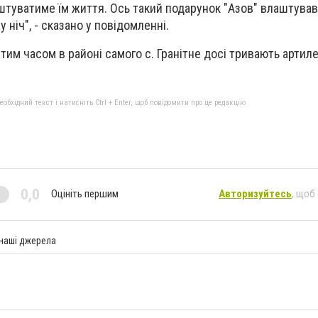
оштуватиме їм життя. Ось такий подарунок "Азов" влаштував
 ніч", - сказано у повідомленні.
тим часом в районі самого с. Гранітне досі тривають артиле
бхідний текст і натисніть Ctrl + Enter, щоб повідомити про це редакцію
0,0
Оцініть першим
Авторизуйтесь
, щоб
 наші джерела