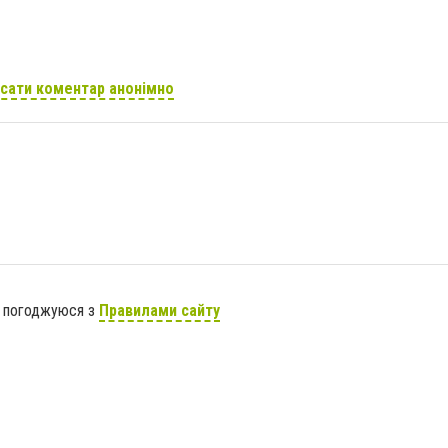
сати коментар анонімно
я погоджуюся з
Правилами сайту