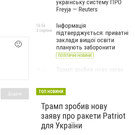
українську систему ПРО
Freyja — Reuters
Інформація
16:56
3 серпня
підтверджується: приватні
заклади вищої освіти
🙂
планують заборонити
ПОЛІТИЧНІ НОВИНИ
Трамп зробив нову заяву
08:30
2 серпня
про ракети Patriot для
України
ТОП НОВИНИ
Додати
Трамп зробив нову
заяву про ракети Patriot
для України