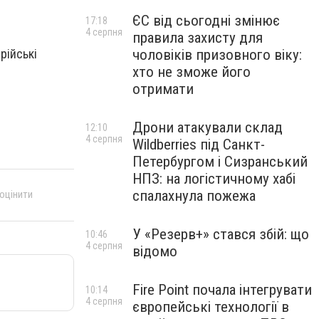
ЄС від сьогодні змінює
17:18
4 серпня
правила захисту для
чоловіків призовного віку:
рійські
хто не зможе його
отримати
Дрони атакували склад
12:10
4 серпня
Wildberries під Санкт-
Петербургом і Сизранський
НПЗ: на логістичному хабі
спалахнула пожежа
 оцінити
У «Резерв+» стався збій: що
10:46
4 серпня
відомо
Fire Point почала інтегрувати
10:14
4 серпня
європейські технології в