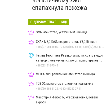
логістичному хабі
спалахнула пожежа
ПІДПРИЄМСТВА ВІННИЦІ
SMM агентство, услуги СММ Винница
СКАН МЕДІКАЛ, невропатолог, УЗД Вінниця
+380(97)984-38-80, +380(63)860-68-18, +380(43)253-42-51
Тетяна Георгіївна Редько, лікар-психіатр вищої
категорії, медичний психолог, психотерапевт,
гіпнолог
+380(93)916-75-44
MEDIA WIN, рекламное агентство Винница
ТОВ Обласна стоматологічна поліклініка
+380(50)888-81-25, +380(43)267-27-41
Майстерня «Гефест», художня ковка, ковані
вироби