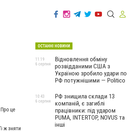
ОСТАННІ НОВИНИ
Відновлення обміну
11:19
6 серпня
розвідданими США з
Україною зробило удари по
РФ потужнішими — Politico
РФ знищила склади 13
10:43
6 серпня
компаній, є загиблі
 Про це
працівники: під ударом
PUMA, INTERTOP, NOVUS та
інші
і ж зняти