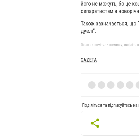
його не можуть, бо це к
сепаратистам в новорічну
Також зазначається, що "
дуелі".
Якщо ви помітили помилку, виділіть нео
GAZETA
Поділіться та підписуйтесь на