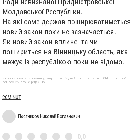
Ради невизнаної Придністровської
Молдавської Республіки.
На які саме держав поширюватиметься
новий закон поки не зазначається.
Як новий закон вплине та чи
пошириться на Вінницьку область, яка
межує із республікою поки не відомо.
Якщо ви помітили помилку, виділіть необхідний текст і натисніть Ctrl + Enter, щоб
повідомити про це редакцію
20MINUT
Постников Николай Богданович
0,0