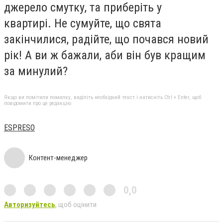
джерело смутку, та приберіть у
квартирі. Не сумуйте, що свята
закінчилися, радійте, що почався новий
рік! А ви ж бажали, аби він був кращим
за минулий?
Якщо ви помітили помилку, виділіть необхідний текст і натисніть Ctrl + Enter, щоб
повідомити про це редакцію
ESPRESO
Контент-менеджер
0,0
Авторизуйтесь
, щоб оцінити