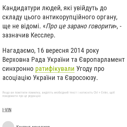
Кандидатури людей, які увійдуть до
складу цього антикорупційного органу,
ще не відомі. «
Про це зарано говорити
», -
зазначив Кесслер.
Нагадаємо, 16 вересня 2014 року
Верховна Рада України та Європарламент
синхронно
ратифікували
Угоду про
асоціацію України та Євросоюзу.
Якщо ви помітили помилку, виділіть необхідний текст і натисніть Ctrl + Enter, щоб
повідомити про це редакцію
I-VIN