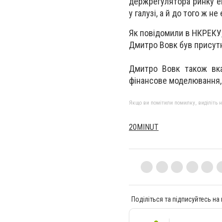
держрегулятора ринку е
у галузі, а й до того ж н
Як повідомили в НКРЕКУ, 
Дмитро Вовк був присутні
Дмитро Вовк також вказ
фінансове моделювання, ф
Якщо ви помітили помилку, виділіть нео
20MINUT
Поділіться та підписуйтесь на