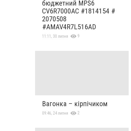
бюджетний MPS6
CV6R7000AC #1814154 #
2070508
#AMAV4R7L516AD
9
11:11, 30 липня
Вагонка – кірпічиком
2
09:46, 24 липня