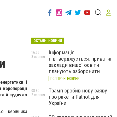
ОСТАННІ НОВИНИ
Інформація
16:56
3 серпня
підтверджується: приватні
и
заклади вищої освіти
планують заборонити
ПОЛІТИЧНІ НОВИНИ
енергетики і
 коропорації
Трамп зробив нову заяву
08:30
та й судячи з
2 серпня
про ракети Patriot для
України
о. керівника