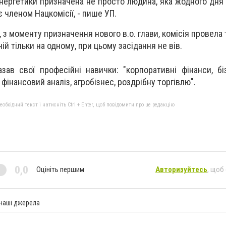
нергетики призначена не просто людина, яка жодного дня
е є членом Нацкомісії, - пише УП.
з моменту призначення нового в.о. глави, комісія провела 
й тільки на одному, при цьому засідання не вів.
ав свої професійні навички: "корпоративні фінанси, бізн
інансовий аналіз, агробізнес, роздрібну торгівлю".
бхідний текст і натисніть Ctrl + Enter, щоб повідомити про це редакцію
0,0
Оцініть першим
Авторизуйтесь
, щоб
 наші джерела