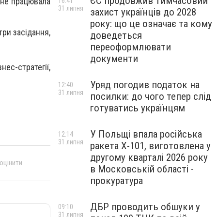
ЄС продовжив тимчасовий
 не працювала
16:41
31 липня
захист українців до 2028
року: що це означає та кому
три засідання,
доведеться
переоформлювати
документи
ес-стратегії,
Уряд погодив податок на
12:40
31 липня
посилки: до чого тепер слід
готуватись українцям
У Польщі впала російська
12:14
31 липня
ракета X-101, виготовлена у
другому кварталі 2026 року
 оцінити
в Московській області -
прокуратура
ДБР проводить обшуки у
09:10
31 липня