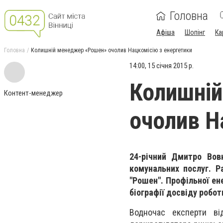
Головна
Афіша
Шопінг
Ка
Головна
Колишній менеджер «Рошен» очолив Нацкомісію з енергетики
14:00, 15 січня 2015 р.
Колишні
Контент-менеджер
очолив Н
24-річний Дмитро Вовк
комунальних послуг. Р
"Рошен". Профільної ен
біографії досвіду робот
Водночас експерти ві