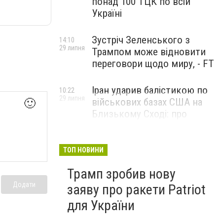
понад 100 ТЦК по всій
Україні
Зустріч Зеленського з
14:10
29 липня
Трампом може відновити
переговори щодо миру, - FT
Іран ударив балістикою по
10:22
29 липня
військових базах США на
🙂
Близькому Сході: про
наслідки повідомили у
CENTCOM
ТОП НОВИНИ
Трамп зробив нову
Додати
заяву про ракети Patriot
для України