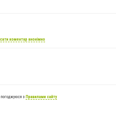
сати коментар анонімно
я погоджуюся з
Правилами сайту