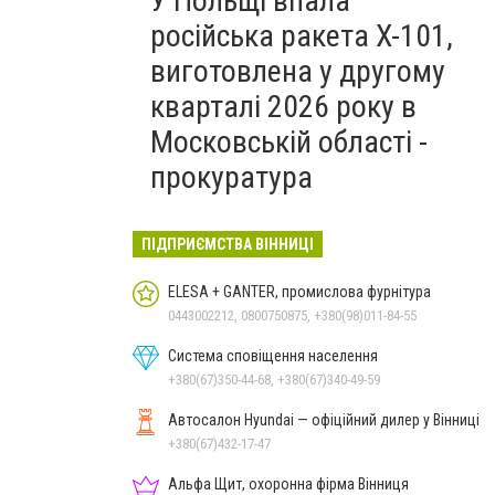
У Польщі впала
російська ракета X-101,
виготовлена у другому
кварталі 2026 року в
Московській області -
прокуратура
ПІДПРИЄМСТВА ВІННИЦІ
ELESA + GANTER, промислова фурнітура
0443002212, 0800750875, +380(98)011-84-55
Система сповіщення населення
+380(67)350-44-68, +380(67)340-49-59
Автосалон Hyundai — офіційний дилер у Вінниці
+380(67)432-17-47
Альфа Щит, охоронна фірма Вінниця