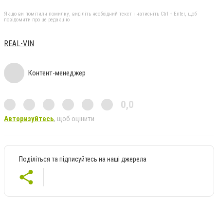
Якщо ви помітили помилку, виділіть необхідний текст і натисніть Ctrl + Enter, щоб
повідомити про це редакцію
REAL-VIN
Контент-менеджер
0,0
Авторизуйтесь
, щоб оцінити
Поділіться та підписуйтесь на наші джерела