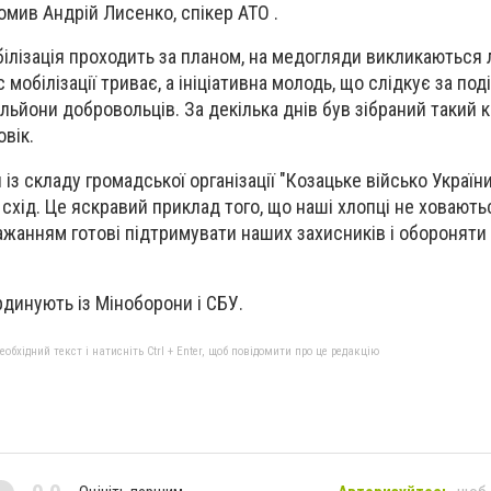
омив Андрій Лисенко, спікер АТО .
білізація проходить за планом, на медогляди викликаються
 мобілізації триває, а ініціативна молодь, що слідкує за под
альйони добровольців. За декілька днів був зібраний такий 
овік.
з складу громадської організації "Козацьке військо України
схід. Це яскравий приклад того, що наші хлопці не ховають
бажанням готові підтримувати наших захисників і обороняти
рдинують із Міноборони і СБУ.
бхідний текст і натисніть Ctrl + Enter, щоб повідомити про це редакцію