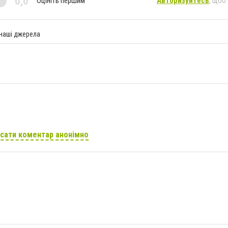
0,0
Оцініть першим
Авторизуйтесь
, щоб
 наші джерела
сати коментар анонімно