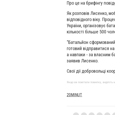
Про це на брифінгу повід
Як розповів Лисенко, мо
відповідного віку. Процес
України, організовує бат
кількості більше 500 чол
“Батальйон сформований і
готовий відправитися на 
а навпаки - за власним 
заявив Лисенко.
Свої дії добровольці коо
Якщо ви помітили помилку, виділіть нео
20MINUT