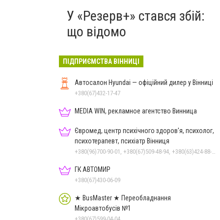
У «Резерв+» стався збій:
що відомо
ПІДПРИЄМСТВА ВІННИЦІ
Автосалон Hyundai — офіційний дилер у Вінниці
+380(67)432-17-47
MEDIA WIN, рекламное агентство Винница
Євромед, центр психічного здоров'я, психолог,
психотерапевт, психіатр Вінниця
+380(96)700-90-01, +380(67)509-48-94, +380(63)424-88-30
ГК АВТОМИР
+380(67)430-06-09
★ BusMaster ★ Переобладнання
Мікроавтобусів №1
+380(67)599-04-04