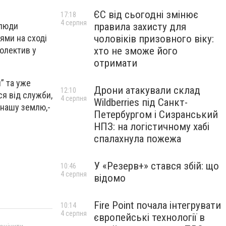
ЄС від сьогодні змінює
17:18
4 серпня
правила захисту для
 люди
чоловіків призовного віку:
іями на сході
хто не зможе його
колектив у
отримати
” та уже
Дрони атакували склад
12:10
ся від служби,
4 серпня
Wildberries під Санкт-
 нашу землю,-
Петербургом і Сизранський
НПЗ: на логістичному хабі
спалахнула пожежа
У «Резерв+» стався збій: що
10:46
4 серпня
відомо
Fire Point почала інтегрувати
10:14
4 серпня
європейські технології в