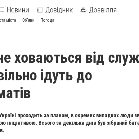
Новини
Довідник
Дозвілля
рта міста
Об'яви
Погода
 не ховаються від слу
вільно ідуть до
матів
 Україні проходить за планом, в окремих випадках люди 
ю ініціативою. Всього за декілька днів був зібраний бат
в.