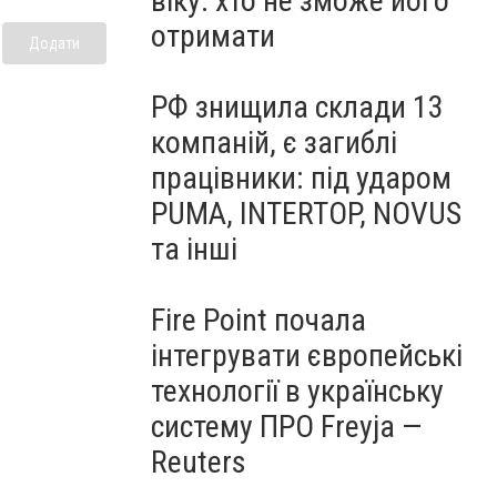
віку: хто не зможе його
отримати
Додати
РФ знищила склади 13
компаній, є загиблі
працівники: під ударом
PUMA, INTERTOP, NOVUS
та інші
Fire Point почала
інтегрувати європейські
технології в українську
систему ПРО Freyja —
Reuters