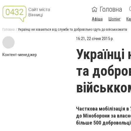
Головна
Афіша
Шопінг
Ка
Головна
Українці не ховаються від служби та добровільно ідуть до військкоматів
16:21, 22 січня 2015 р.
Українці
Контент-менеджер
та добро
військко
Часткова мобілізація в
до Міноборони за власно
більше 500 добровольці