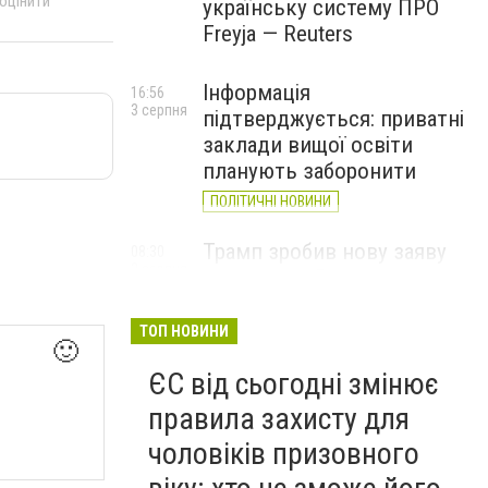
 оцінити
українську систему ПРО
Freyja — Reuters
Інформація
16:56
3 серпня
підтверджується: приватні
заклади вищої освіти
планують заборонити
ПОЛІТИЧНІ НОВИНИ
Трамп зробив нову заяву
08:30
2 серпня
про ракети Patriot для
України
ТОП НОВИНИ
🙂
ЄС від сьогодні змінює
правила захисту для
чоловіків призовного