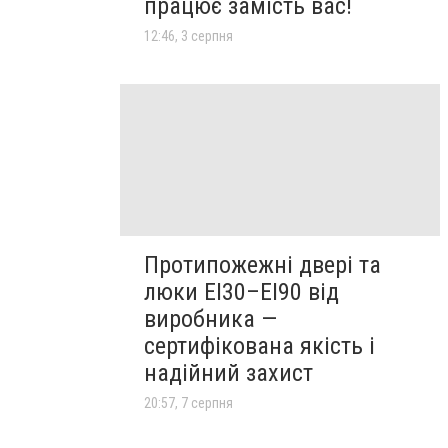
працює замість вас!
12:46, 3 серпня
Протипожежні двері та
люки EI30–EI90 від
виробника —
сертифікована якість і
надійний захист
20:57, 7 серпня