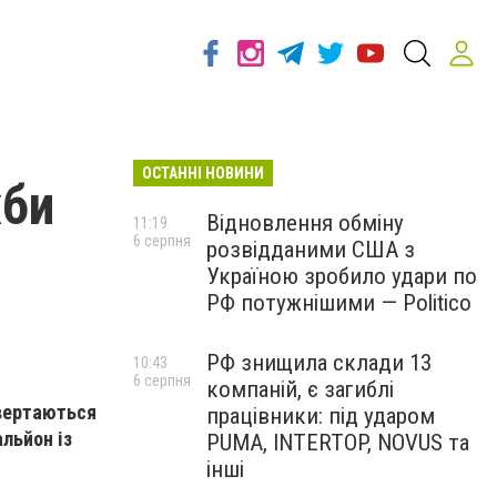
ОСТАННІ НОВИНИ
жби
Відновлення обміну
11:19
6 серпня
розвідданими США з
Україною зробило удари по
РФ потужнішими — Politico
РФ знищила склади 13
10:43
6 серпня
компаній, є загиблі
звертаються
працівники: під ударом
альйон із
PUMA, INTERTOP, NOVUS та
інші