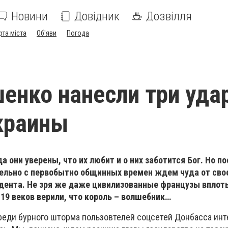
Новини
Довідник
Дозвілля
рта міста
Об'яви
Погода
енко нанесли три уда
краины
 они уверены, что их любит и о них заботится Бог. Но п
тельно с первобытно общинных времен ждем чуда от сво
идента. Не зря же даже цивилизованные французы вплот
19 веков верили, что король – волшебник…
реди бурного шторма пользовтелей соцсетей Донбасса ин