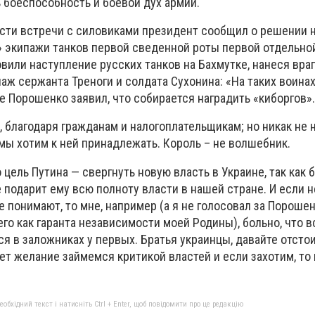
 боеспособность и боевой дух армии.
асти встречи с силовиками президент сообщил о решении 
 экипажи танков первой сведенной роты первой отдельно
вили наступление русских танков на Бахмутке, нанеся вра
паж сержанта Треноги и солдата Сухонина: «На таких воина
е Порошенко заявил, что собирается наградить «киборгов»
 благодаря гражданам и налогоплательщикам; но никак не 
мы хотим к ней принадлежать. Король – не волшебник.
 цель Путина — свергнуть новую власть в Украине, так как 
 подарит ему всю полноту власти в нашей стране. И если 
е понимают, то мне, например (а я не голосовал за Порошен
о как гаранта независимости моей Родины), больно, что вс
ся в заложниках у первых. Братья украинцы, давайте отсто
дет желание займемся критикой властей и если захотим, т
бхідний текст і натисніть Ctrl + Enter, щоб повідомити про це редакцію