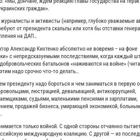
: «Мы, дончане, ждем реакцию главы государства на терак
краинских граждан».
 журналисты и активисты (например, глубоко уважаемые 
ребуют от президента скальпы или хотя бы отставки генера
пления на ДАП…
атор Александр Кихтенко абсолютно не вовремя – на фоне
и» с непредсказуемыми последствиями, когда каждый шт
 добровольческих батальонов «наживаются на войне» (чита
 этим надо срочно что-то делать…
кем президенту надо бороться и чем заниматься в первую 
бровольцами, люстрацией, девальвацией, антикоррупцией,
емщиками, судьями, маленькими пенсиями и зарплатами,
нием, продажей бизнеса, умирающей экономикой, больны
…
нимается только войной. С одной стороны отчаянно пытае
ссийскую международную коалицию. С другой — из послед