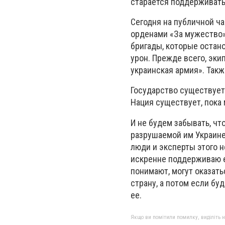
старается поддерживать
Сегодня на публичной ч
орденами «За мужество»
бригады, которые остано
урон. Прежде всего, эки
украинская армия». Такж
Государство существует,
Нация существует, пока 
И не будем забывать, что
разрушаемой им Украине
люди и эксперты этого н
искренне поддерживаю ег
понимают, могут оказать
страну, а потом если бу
ее.
Якщо ви помітили помилку, виділіть нео