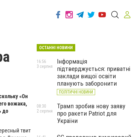
ОСТАННІ НОВИНИ
ра
Інформація
16:56
3 серпня
підтверджується: приватні
заклади вищої освіти
планують заборонити
ПОЛІТИЧНІ НОВИНИ
оскольку «Он
его вожака,
Трамп зробив нову заяву
08:30
ь до
2 серпня
про ракети Patriot для
України
тересный твит