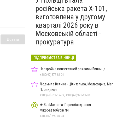
У Польщі впала
російська ракета X-101,
виготовлена у другому
кварталі 2026 року в
Московській області -
Додати
прокуратура
ПІДПРИЄМСТВА ВІННИЦІ
Настройка контекстной рекламы Винница
+380(97)877-82-01
Людмила Велика - Цілителька, Мольфарка, Маг,
Провидиця
+380(68)632-37-79, +380(63)328-19-30
★ BusMaster ★ Переобладнання
Мікроавтобусів №1
+380(67)599-04-04