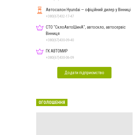
Автосалон Hyundai — офіційний дилер у Вінниці
+380(67)432-17-47
СТО "СклоАвтоШинА", автоскло, автосервіс
Вінниця
+380(67)430-09-40
ГК АВТОМИР
+380(67)430-06-09
Додати підприємство
ОГОЛОШЕННЯ