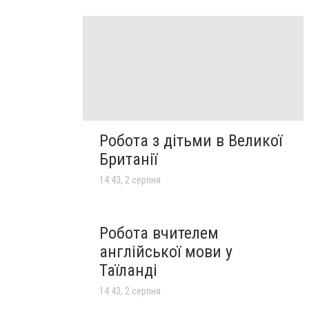
Робота з дітьми в Великої
Британії
14:43, 2 серпня
Робота вчителем
англійської мови у
Таїланді
14:43, 2 серпня