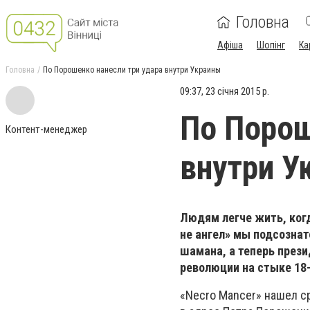
Головна
Афіша
Шопінг
Ка
Головна
По Порошенко нанесли три удара внутри Украины
09:37, 23 січня 2015 р.
По Порош
Контент-менеджер
внутри У
Людям легче жить, когда
не ангел» мы подсозна
шамана, а теперь през
революции на стыке 18-
«Necro Mancer» нашел с