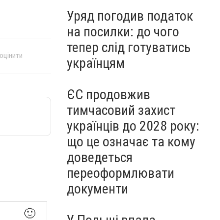
Уряд погодив податок
на посилки: до чого
тепер слід готуватись
 оцінити
українцям
ЄС продовжив
тимчасовий захист
українців до 2028 року:
що це означає та кому
доведеться
переоформлювати
документи
🙂