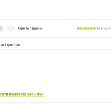
0,0
Оцініть першим
Авторизуйтесь
, щоб
 наші джерела
сати коментар анонімно