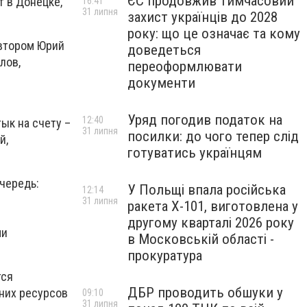
ЄС продовжив тимчасовий
т в Донецке,
16:41
31 липня
захист українців до 2028
року: що це означає та кому
автором Юрий
доведеться
лов,
переоформлювати
документи
Уряд погодив податок на
12:40
ык на счету –
31 липня
посилки: до чого тепер слід
й,
готуватись українцям
очередь:
У Польщі впала російська
12:14
31 липня
ракета X-101, виготовлена у
другому кварталі 2026 року
ми
в Московській області -
прокуратура
тся
ДБР проводить обшуки у
них ресурсов
09:10
31 липня