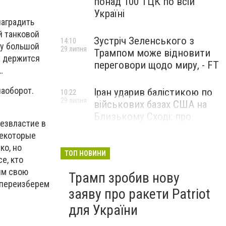
понад 100 ТЦК по всій
Україні
наградить
й танковой
Зустріч Зеленського з
14:10
гу большой
29 липня
Трампом може відновити
х держится
переговори щодо миру, - FT
…
наоборот.
Іран ударив балістикою по
10:22
29 липня
військових базах США на
Близькому Сході: про
безвластие в
наслідки повідомили у
некоторые
CENTCOM
ко, но
ТОП НОВИНИ
е, кто
им свою
Трамп зробив нову
о переизберем
заяву про ракети Patriot
для України