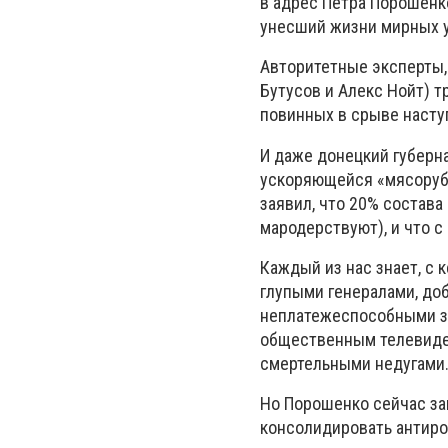
в адрес Петра Порошенко
унесший жизни мирных у
Авторитетные эксперты,
Бутусов и Алекс Нойт) т
повинных в срыве насту
И даже донецкий губерн
ускоряющейся «мясорубк
заявил, что 20% состава
мародерствуют), и что с
Каждый из нас знает, с 
глупыми генералами, до
неплатежеспособными за
общественным телевиде
смертельными недугами
Но Порошенко сейчас за
консолидировать антиро