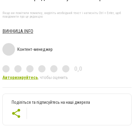
Якщо ви помітили помилку, виділіть необхідний текст і натисніть Ctrl + Enter, щоб
повідомити про це редакцію
ВИННИЦА.INFO
Контент-менеджер
0,0
Авторизируйтесь
, чтобы оценить
Поділіться та підписуйтесь на наші джерела