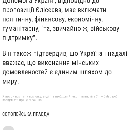
Допомога Україні, відповідно до
пропозиції Єлісєєва, має включати
політичну, фінансову, економічну,
гуманітарну, "та, звичайно ж, військову
підтримку".
Він також підтвердив, що Україна і надалі
вважає, що виконання мінських
домовленостей є єдиним шляхом до
миру.
Якщо ви помітили помилку, виділіть необхідний текст і натисніть Ctrl + Enter, щоб
повідомити про це редакцію
ЄВРОПЕЙСЬКА ПРАВДА