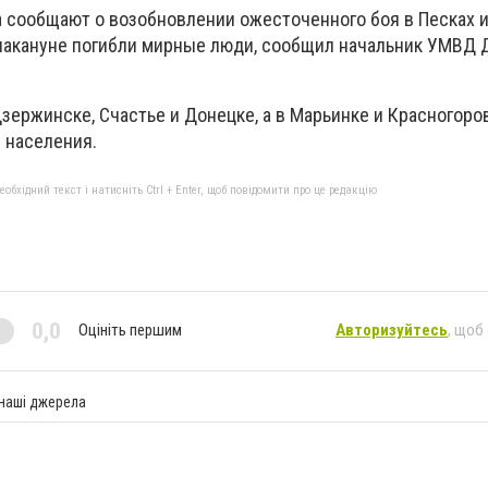
 сообщают о возобновлении ожесточенного боя в Песках 
накануне погибли мирные люди, сообщил начальник УМВД 
зержинске, Счастье и Донецке, а в Марьинке и Красногоро
 населения.
бхідний текст і натисніть Ctrl + Enter, щоб повідомити про це редакцію
0,0
Оцініть першим
Авторизуйтесь
, щоб
 наші джерела