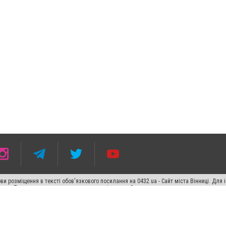
ви розміщення в тексті обов'язкового посилання на 0432.ua - Сайт міста Вінниці. Для
жерела. Порушення виняткових прав переслідується Законом.
ський спецпроєкт", "Політичні новини", "Пресреліз", "PR", "Офіційно", "Політична рек