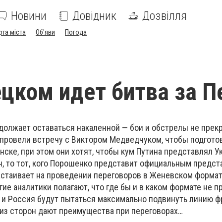
Новини
Довідник
Дозвілля
рта міста
Об'яви
Погода
цком идет битва за П
одолжает оставаться накаленной — бои и обстрелы не прек
ровели встречу с Виктором Медведчуком, чтобы подгото
ске, при этом они хотят, чтобы кум Путина представлял У
он, то тот, кого Порошенко представит официальным предст
настаивает на проведении переговоров в Женевском формат
е аналитики полагают, что где бы и в каком формате не 
 и Россия будут пытаться максимально подвинуть линию ф
из сторон дают преимущества при переговорах…