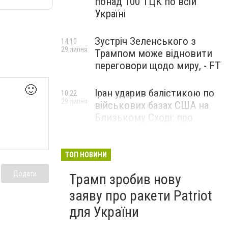
понад 100 ТЦК по всій
Україні
Зустріч Зеленського з
14:10
29 липня
Трампом може відновити
переговори щодо миру, - FT
🙂
Іран ударив балістикою по
10:22
29 липня
військових базах США на
Близькому Сході: про
наслідки повідомили у
CENTCOM
ТОП НОВИНИ
Додати
Трамп зробив нову
заяву про ракети Patriot
для України