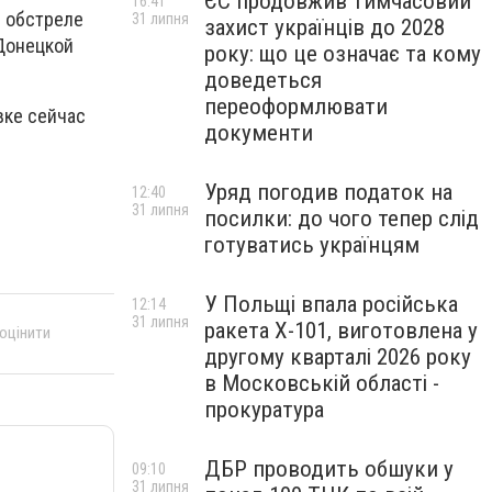
ЄС продовжив тимчасовий
16:41
и обстреле
31 липня
захист українців до 2028
Донецкой
року: що це означає та кому
доведеться
переоформлювати
вке сейчас
документи
Уряд погодив податок на
12:40
31 липня
посилки: до чого тепер слід
готуватись українцям
У Польщі впала російська
12:14
31 липня
ракета X-101, виготовлена у
 оцінити
другому кварталі 2026 року
в Московській області -
прокуратура
ДБР проводить обшуки у
09:10
31 липня