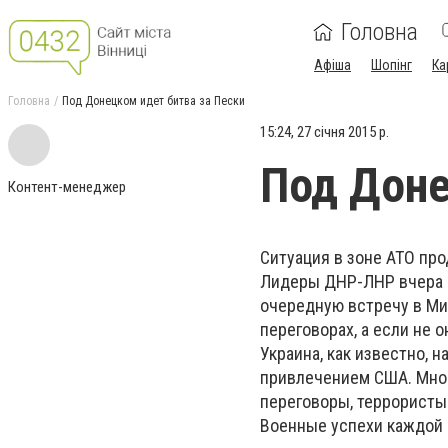
Головна
Афіша
Шопінг
Ка
Головна
Под Донецком идет битва за Пески
15:24, 27 січня 2015 р.
Под Доне
Контент-менеджер
Ситуация в зоне АТО пр
Лидеры ДНР-ЛНР вчера п
очередную встречу в Мин
переговорах, а если не 
Украина, как известно, 
привлечением США. Многи
переговоры, террористы
Военные успехи каждой 