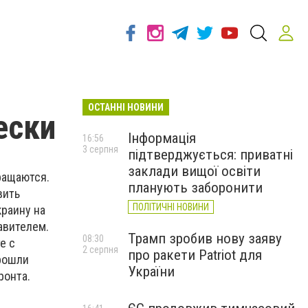
ОСТАННІ НОВИНИ
ески
Інформація
16:56
3 серпня
підтверджується: приватні
заклади вищої освіти
ращаются.
планують заборонити
вить
ПОЛІТИЧНІ НОВИНИ
краину на
авителем.
Трамп зробив нову заяву
08:30
е с
2 серпня
про ракети Patriot для
прошли
України
ронта.