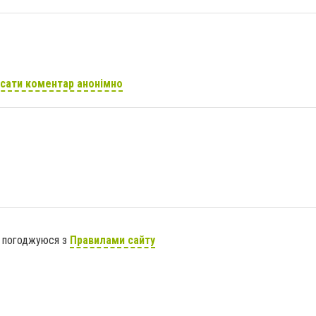
сати коментар анонімно
я погоджуюся з
Правилами сайту