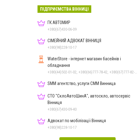
ПІДПРИЄМСТВА ВІННИЦІ
ГК АВТОМИР
+380(67)430-06-09
СІМЕЙНИЙ АДВОКАТ ВІННИЦЯ
+380(98)228-10-17
WaterStore - інтернет магазин басейнів і
обладнання
+380(44)502-01-02, +380(66)777-78-42, +380(67)777-82-19, +380(67)890-80-80, +380(73)890-80-80, +380(44)502-01-03
SMM агентство, услуги СММ Винница
СТО "СклоАвтоШинА", автоскло, автосервіс
Вінниця
+380(67)430-09-40
Адвокат по мобілізації Вінниця
+380(98)228-10-17