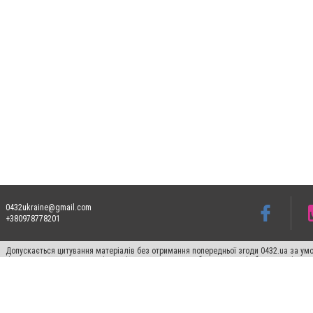
0432ukraine@gmail.com
+380978778201
Допускається цитування матеріалів без отримання попередньої згоди 0432.ua за умо
гіперпосилання на цитовані статті не нижче другого абзацу в тексті або в якості д
Матеріали з плашками "Новини компаній", "Промо", "Партнерський матеріал", "Партнер