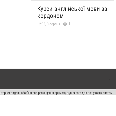
Курси англійської мови за
кордоном
1
12:33, 3 серпня
 інтернет-видань обов'язкове розміщення прямого, відкритого для пошукових систем
лама" публікуються на правах реклами.