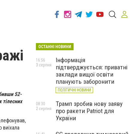
ОСТАННІ НОВИНИ
ражі
Інформація
16:56
3 серпня
підтверджується: приватні
заклади вищої освіти
планують заборонити
ПОЛІТИЧНІ НОВИНИ
бивши 52-
х тілесних
Трамп зробив нову заяву
08:30
2 серпня
про ракети Patriot для
України
елефонував,
о виїхала