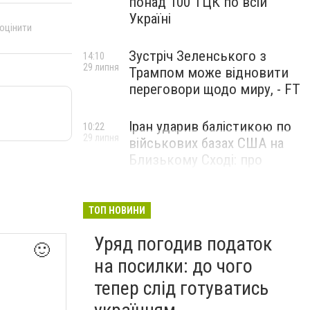
понад 100 ТЦК по всій
Україні
 оцінити
Зустріч Зеленського з
14:10
29 липня
Трампом може відновити
переговори щодо миру, - FT
Іран ударив балістикою по
10:22
29 липня
військових базах США на
Близькому Сході: про
наслідки повідомили у
CENTCOM
ТОП НОВИНИ
Уряд погодив податок
🙂
на посилки: до чого
тепер слід готуватись