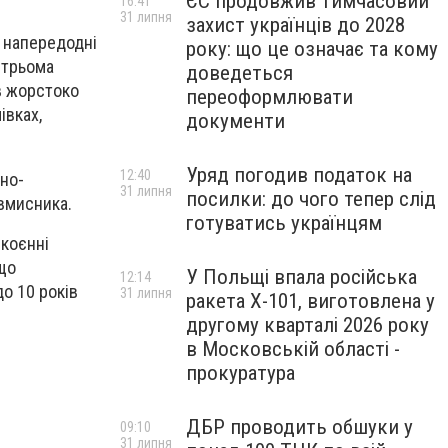
ЄС продовжив тимчасовий
16:41
31 липня
захист українців до 2028
о напередодні
року: що це означає та кому
 трьома
доведеться
ів жорстоко
переоформлювати
івках,
документи
.
Уряд погодив податок на
12:40
вно-
31 липня
посилки: до чого тепер слід
вмисника.
готуватись українцям
скоєнні
 що
У Польщі впала російська
12:14
о 10 років
31 липня
ракета X-101, виготовлена у
другому кварталі 2026 року
в Московській області -
прокуратура
ДБР проводить обшуки у
09:10
31 липня