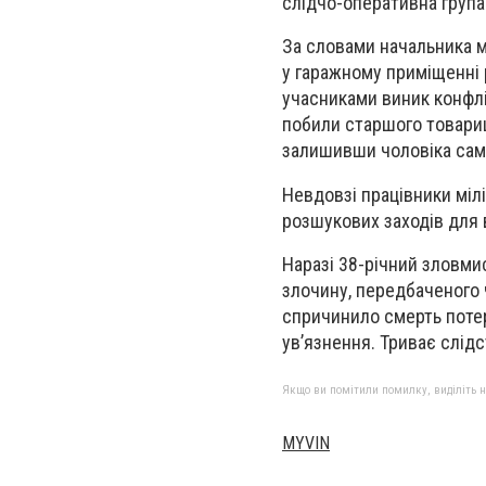
слідчо-оперативна група м
За словами начальника мі
у гаражному приміщенні 
учасниками виник конфлік
побили старшого товариш
залишивши чоловіка само
Невдовзі працівники міл
розшукових заходів для
Наразі 38-річний зловми
злочину, передбаченого 
спричинило смерть потер
ув’язнення. Триває слідс
Якщо ви помітили помилку, виділіть нео
MYVIN