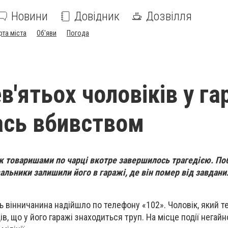
Новини
Довідник
Дозвілля
рта міста
Об'яви
Погода
в'ятьох чоловіків у га
ась вбивством
іж товаришами по чарці вкотре завершилось трагедією. По
вальники залишили його в гаражі, де він помер від завдани
 вінничанина надійшло по телефону «102». Чоловік, який т
, що у його гаражі знаходиться труп. На місце події негайн