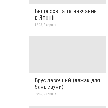
Вища освіта та навчання
в Японії
12:33, 3 серпня
Брус лавочний (лежак для
бані, сауни)
09:45, 24 липня