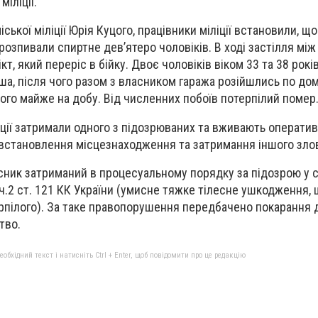
іліції.
ської міліції Юрія Куцого, працівники міліції встановили, щ
розпивали спиртне дев’ятеро чоловіків. В ході застілля між
т, який переріс в бійку. Двоє чоловіків віком 33 та 38 рок
а, після чого разом з власником гаража розійшлись по дом
го майже на добу. Від численних побоїв потерпілий помер
іції затримали одного з підозрюваних та вживають операти
 встановлення місцезнаходження та затримання іншого зло
сник затриманий в процесуальному порядку за підозрою у 
ч.2 ст. 121 КК України (умисне тяжке тілесне ушкодження,
пілого). За таке правопорушення передбачено покарання д
тво.
бхідний текст і натисніть Ctrl + Enter, щоб повідомити про це редакцію