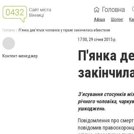
Головна
Афіша
Шопінг
Ка
Головна
П'янка дев'ятьох чоловіків у гаражі закінчилась вбивством
17:00, 29 січня 2015 р.
П'янка де
Контент-менеджер
закінчил
З’ясування стосунків м
річного чоловіка, чарку
ушкоджень
.
Повідомлення про смерть
повідомив правоохоронців