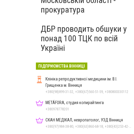
Московській області -
прокуратура
ДБР проводить обшуки у
понад 100 ТЦК по всій
Україні
ПІДПРИЄМСТВА ВІННИЦІ
Клініка репродуктивної медицини ім. В.І.
Грищенка м. Вінниця
+380(98)899-31-32, +380(67)560-51-59, +380800330112
METÁFORA, студия копирайтинга
+380978778201
СКАН МЕДІКАЛ, невропатолог, УЗД Вінниця
+380(97)984-38-80, +380(63)860-68-18, +380(43)253-42-51