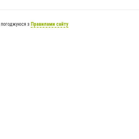
я погоджуюся з
Правилами сайту