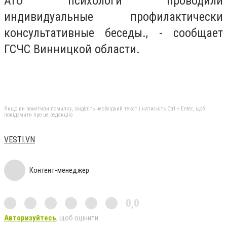
АТО психологи проводили
индивидуальные профилактически
консультативные беседы., - сообщает
ГСЧС Винницкой области.
Якщо ви помітили помилку, виділіть необхідний текст і натисніть Ctrl + Enter, щоб
повідомити про це редакцію
VESTI.VN
Контент-менеджер
0,0
Авторизуйтесь
, щоб оцінити