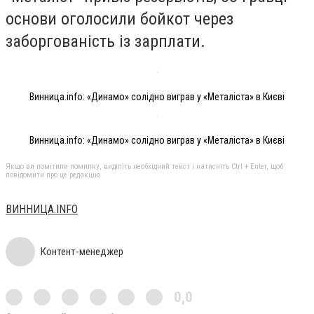
основи оголосили бойкот через
заборгованість із зарплати.
Винница.info: «Динамо» солідно виграв у «Металіста» в Києві
Винница.info: «Динамо» солідно виграв у «Металіста» в Києві
Якщо ви помітили помилку, виділіть необхідний текст і натисніть Ctrl + Enter, щоб
повідомити про це редакцію
ВИННИЦА.INFO
Контент-менеджер
0,0