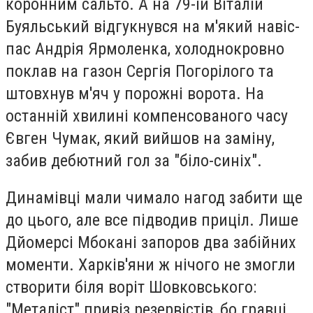
коронним сальто. А на 79-ій Віталій
Буяльський відгукнувся на м'який навіс-
пас Андрія Ярмоленка, холоднокровно
поклав на газон Сергія Погорілого та
штовхнув м'яч у порожні ворота. На
останній хвилині компенсованого часу
Євген Чумак, який вийшов на заміну,
забив дебютний гол за "біло-синіх".
Динамівці мали чимало нагод забити ще
до цього, але все підводив приціл. Лише
Дйомерсі Мбокані запоров два забійних
моменти. Харків'яни ж нічого не змогли
створити біля воріт Шовковського:
"Металіст" привіз резервістів, бо гравці