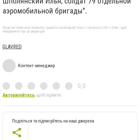
Шполянский Илья, солдат 79 отдельной
аэромобильной бригады".
Якщо ви помітили помилку, виділіть необхідний текст і натисніть Ctrl + Enter, щоб
повідомити про це редакцію
GLAVRED
Контент-менеджер
0,0
Авторизуйтесь
, щоб оцінити
Поділіться та підписуйтесь на наші джерела