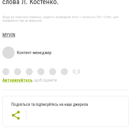
слова Л. Костенко.
Якщо ви помітили помилку, виділіть необхідний текст і натисніть Ctrl + Enter, щоб
повідомити про це редакцію
MYVIN
Контент-менеджер
0,0
Авторизуйтесь
, щоб оцінити
Поділіться та підписуйтесь на наші джерела