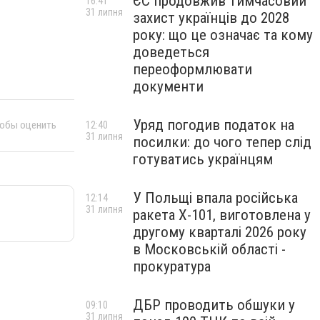
ЄС продовжив тимчасовий
16:41
31 липня
захист українців до 2028
року: що це означає та кому
доведеться
переоформлювати
документи
Уряд погодив податок на
тобы оценить
12:40
31 липня
посилки: до чого тепер слід
готуватись українцям
У Польщі впала російська
12:14
31 липня
ракета X-101, виготовлена у
другому кварталі 2026 року
в Московській області -
прокуратура
ДБР проводить обшуки у
09:10
31 липня