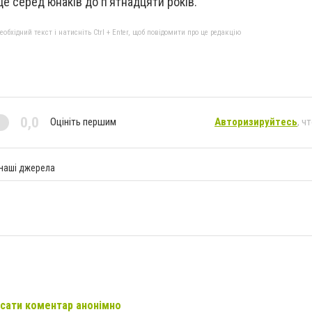
це серед юнаків до п’ятнадцяти років.
бхідний текст і натисніть Ctrl + Enter, щоб повідомити про це редакцію
0,0
Оцініть першим
Авторизируйтесь
, ч
 наші джерела
сати коментар анонімно