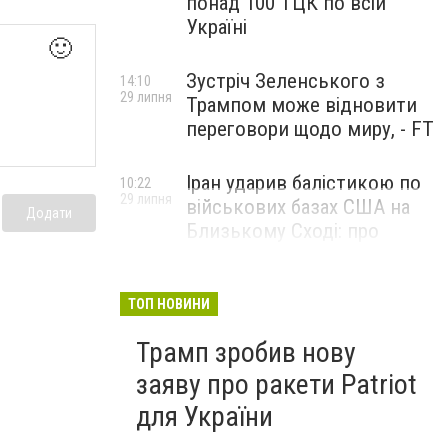
понад 100 ТЦК по всій
Україні
🙂
Зустріч Зеленського з
14:10
29 липня
Трампом може відновити
переговори щодо миру, - FT
Іран ударив балістикою по
10:22
29 липня
військових базах США на
Додати
Близькому Сході: про
наслідки повідомили у
CENTCOM
ТОП НОВИНИ
Трамп зробив нову
заяву про ракети Patriot
для України