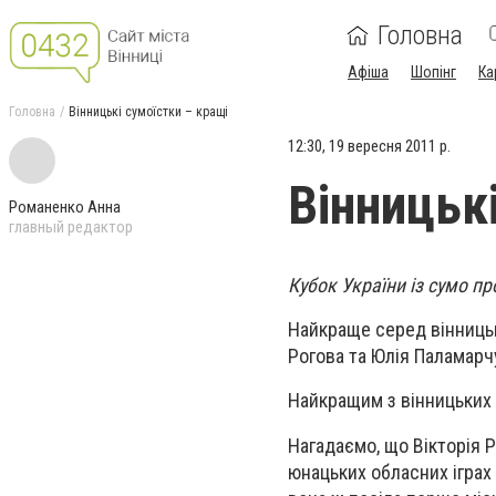
Головна
Афіша
Шопінг
Ка
Головна
Вінницькі сумоїстки – кращі
12:30, 19 вересня 2011 р.
Вінницьк
Романенко Анна
главный редактор
Кубок України із сумо пр
Найкраще серед вінницьк
Рогова та Юлія Паламарч
Найкращим з вінницьких 
Нагадаємо, що Вікторія Ро
юнацьких обласних іграх 