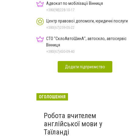
Адвокат по мобілізації Вінниця
+380(98)228-10-17
Центр правової допомоги, юридичні послуги
+380(67)259-05-22
СТО "СклоАвтоШинА", автоскло, автосервіс
Вінниця
+380(67)430-09-40
Додати підприємство
ОГОЛОШЕННЯ
Робота вчителем
англійської мови у
Таїланді