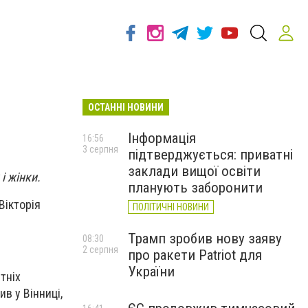
ОСТАННІ НОВИНИ
Інформація
16:56
3 серпня
підтверджується: приватні
заклади вищої освіти
і жінки.
планують заборонити
Вікторія
ПОЛІТИЧНІ НОВИНИ
Трамп зробив нову заяву
08:30
2 серпня
про ракети Patriot для
України
ітніх
ив у Вінниці,