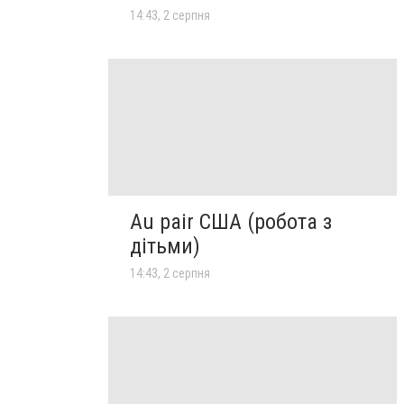
14:43, 2 серпня
Au pair США (робота з
дітьми)
14:43, 2 серпня