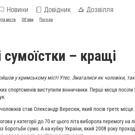
Новини
Довідник
Дозвілля
рта міста
Об'яви
Погода
і сумоїстки – кращі
ойшов у кримському місті Утес. Змагалися як чоловіки, так 
их спортсменів виступили вінничанки. Перші місця посіли 
ук.
чоловіків став Олександр Вересюк, який посів третє місце.
гова у категорії до 70 кг цього літа виборола перемогу на л
із боротьби сумо. А на кубку України, який 2008 року проход