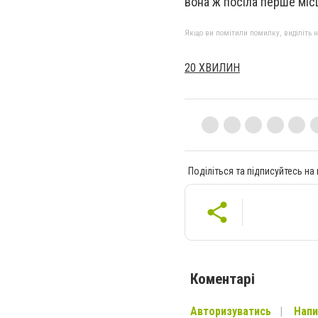
вона ж посіла перше міс
Якщо ви помітили помилку, виділіть нео
20 ХВИЛИН
Поділіться та підписуйтесь на
Коментарі
Авторизуватись
Напи