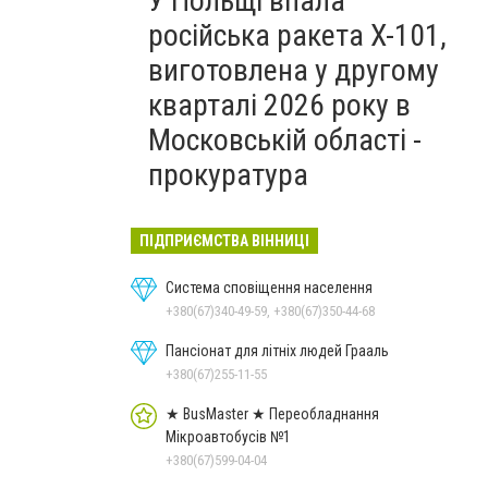
У Польщі впала
російська ракета X-101,
виготовлена у другому
кварталі 2026 року в
Московській області -
прокуратура
ПІДПРИЄМСТВА ВІННИЦІ
Система сповіщення населення
+380(67)340-49-59, +380(67)350-44-68
Пансіонат для літніх людей Грааль
+380(67)255-11-55
★ BusMaster ★ Переобладнання
Мікроавтобусів №1
+380(67)599-04-04