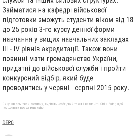
служби та інших силових структурах.
Займатися на кафедрі військової
підготовки зможуть студенти віком від 18
до 25 років 3-го курсу денної форми
навчання у вищих навчальних закладах
ІІІ - IV рівнів акредитації. Також вони
повинні мати громадянство України,
придатні до військової служби і пройти
конкурсний відбір, який буде
проводитись у червні - серпні 2015 року.
Якщо ви помітили помилку, виділіть необхідний текст і натисніть Ctrl + Enter, щоб
повідомити про це редакцію
DEPO