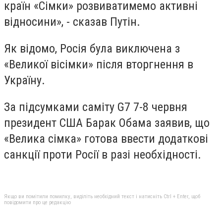
країн «Сімки» розвиватимемо активні
відносини», - сказав Путін.
Як відомо, Росія була виключена з
«Великої вісімки» після вторгнення в
Україну.
За підсумками саміту G7 7-8 червня
президент США Барак Обама заявив, що
«Велика сімка» готова ввести додаткові
санкції проти Росії в разі необхідності.
Якщо ви помітили помилку, виділіть необхідний текст і натисніть Ctrl + Enter, щоб
повідомити про це редакцію