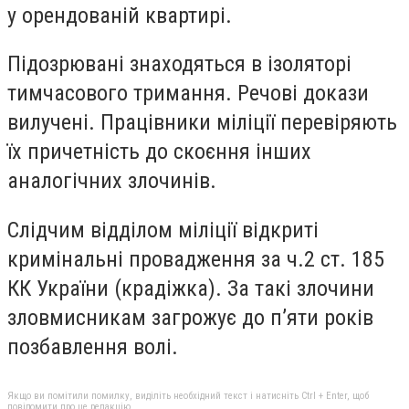
у орендованій квартирі.
Підозрювані знаходяться в ізоляторі
тимчасового тримання. Речові докази
вилучені. Працівники міліції перевіряють
їх причетність до скоєння інших
аналогічних злочинів.
Слідчим відділом міліції відкриті
кримінальні провадження за ч.2 ст. 185
КК України (крадіжка). За такі злочини
зловмисникам загрожує до п’яти років
позбавлення волі.
Якщо ви помітили помилку, виділіть необхідний текст і натисніть Ctrl + Enter, щоб
повідомити про це редакцію