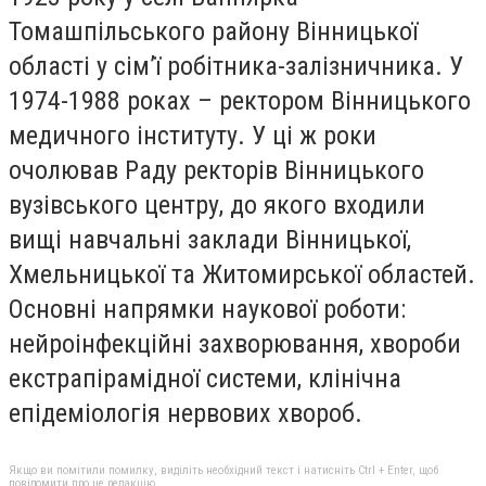
Томашпільського району Вінницької
області у сім’ї робітника-залізничника. У
1974-1988 роках – ректором Вінницького
медичного інституту. У ці ж роки
очолював Раду ректорів Вінницького
вузівського центру, до якого входили
вищі навчальні заклади Вінницької,
Хмельницької та Житомирської областей.
Основні напрямки наукової роботи:
нейроінфекційні захворювання, хвороби
екстрапірамідної системи, клінічна
епідеміологія нервових хвороб.
Якщо ви помітили помилку, виділіть необхідний текст і натисніть Ctrl + Enter, щоб
повідомити про це редакцію