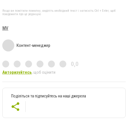
Якщо ви помітили помилку, виділіть необхідний текст і натисніть Ctrl + Enter, щоб
повідомити про це редакцію
MV
Контент-менеджер
0,0
Авторизуйтесь
, щоб оцінити
Поділіться та підписуйтесь на наші джерела