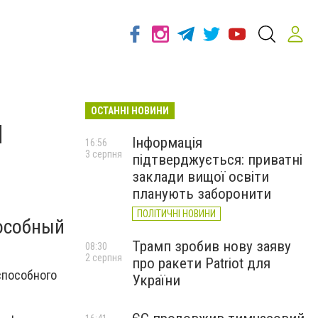
ОСТАННІ НОВИНИ
н
Інформація
16:56
3 серпня
підтверджується: приватні
заклади вищої освіти
планують заборонити
ПОЛІТИЧНІ НОВИНИ
особный
Трамп зробив нову заяву
08:30
2 серпня
про ракети Patriot для
способного
України