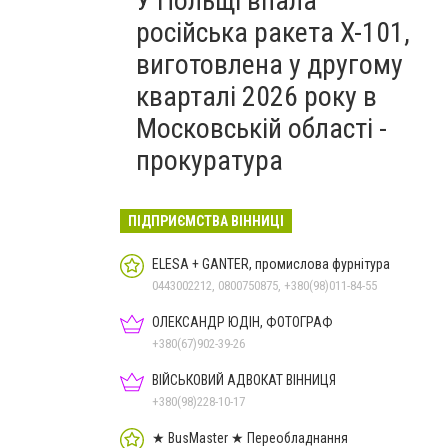
У Польщі впала
російська ракета X-101,
виготовлена у другому
кварталі 2026 року в
Московській області -
прокуратура
ПІДПРИЄМСТВА ВІННИЦІ
ELESA + GANTER, промислова фурнітура
0443002212, 0800750875, +380(98)011-84-55
ОЛЕКСАНДР ЮДІН, ФОТОГРАФ
+380(67)902-39-26
ВІЙСЬКОВИЙ АДВОКАТ ВІННИЦЯ
+380(98)228-10-17
★ BusMaster ★ Переобладнання