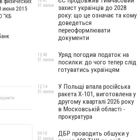
ЄС продовжив тимчасовий
16:41
в физических
31 липня
захист українців до 2028
8 июня 2015
року: що це означає та кому
О "КБ
доведеться
переоформлювати
банк
документи
Уряд погодив податок на
12:40
31 липня
посилки: до чого тепер слід
готуватись українцям
У Польщі впала російська
12:14
31 липня
ракета X-101, виготовлена у
 оцінити
другому кварталі 2026 року
в Московській області -
прокуратура
ДБР проводить обшуки у
09:10
31 липня