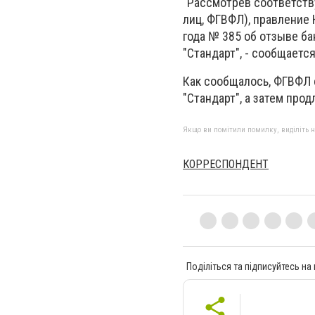
"Рассмотрев соответст
лиц, ФГВФЛ), правление
года № 385 об отзыве б
"Стандарт", - сообщается
Как сообщалось, ФГВФЛ 
"Стандарт", а затем прод
Якщо ви помітили помилку, виділіть нео
КОРРЕСПОНДЕНТ
Поділіться та підписуйтесь на