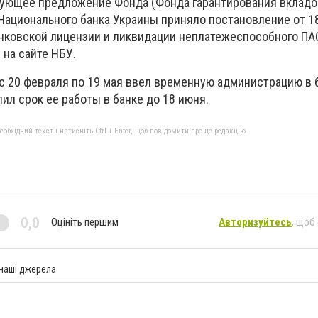
вующее предложение Фонда (Фонда гарантирования вкладо
 Национального банка Украины приняло постановление от 1
анковской лицензии и ликвидации неплатежеспособного ПА
 на сайте НБУ.
с 20 февраля по 19 мая ввел временную администрацию в 
лил срок ее работы в банке до 18 июня.
бхідний текст і натисніть Ctrl + Enter, щоб повідомити про це редакцію
0,0
Оцініть першим
Авторизуйтесь
, щоб
 наші джерела