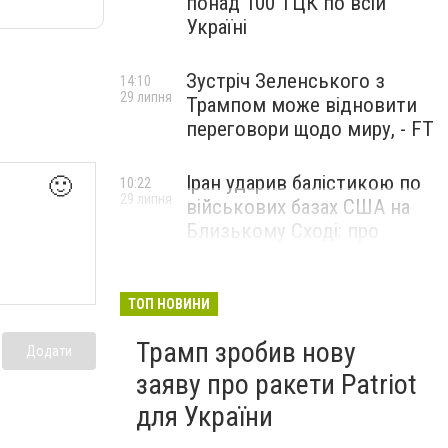
понад 100 ТЦК по всій
Україні
Зустріч Зеленського з
14:10
29 липня
Трампом може відновити
переговори щодо миру, - FT
Іран ударив балістикою по
🙂
10:22
29 липня
військових базах США на
Близькому Сході: про
наслідки повідомили у
CENTCOM
ТОП НОВИНИ
Трамп зробив нову
Додати
заяву про ракети Patriot
для України