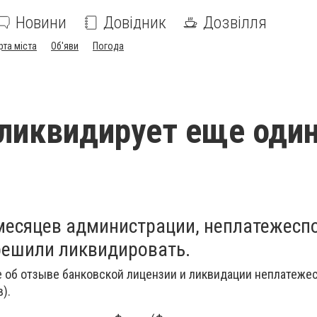
Новини
Довідник
Дозвілля
рта міста
Об'яви
Погода
ликвидирует еще оди
месяцев администрации, неплатежесп
решили ликвидировать.
 об отзыве банковской лицензии и ликвидации неплатеже
).