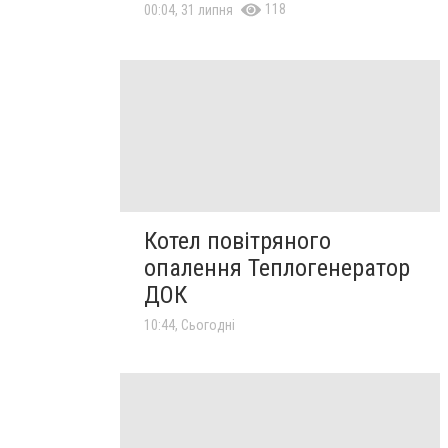
118
00:04, 31 липня
Котел повітряного
опалення Теплогенератор
ДОК
10:44, Сьогодні