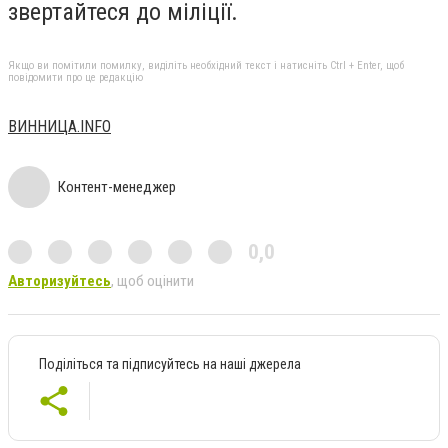
звертайтеся до міліції.
Якщо ви помітили помилку, виділіть необхідний текст і натисніть Ctrl + Enter, щоб
повідомити про це редакцію
ВИННИЦА.INFO
Контент-менеджер
0,0
Авторизуйтесь
, щоб оцінити
Поділіться та підписуйтесь на наші джерела