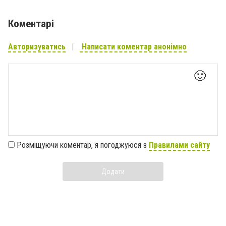
Коментарі
Авторизуватись
Написати коментар анонімно
🙂
Розміщуючи коментар, я погоджуюся з
Правилами сайту
Додати