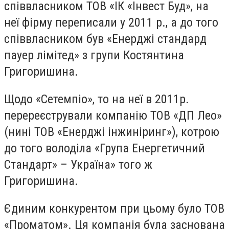
співвласником ТОВ «ІК «Інвест Буд», на
неї фірму переписали у 2011 р., а до того
співвласником був «Енерджі стандард
пауер лімітед» з групи Костянтина
Григоришина.
Щодо «Сетемпіо», то на неї в 2011р.
перереєстрували компанію ТОВ «ДП Лео»
(нині ТОВ «Енерджі інжиніринг»), котрою
до того володіла «Група Енергетичний
Стандарт» – Україна» того ж
Григоришина.
Єдиним конкурентом при цьому було ТОВ
«Проматом». Ця компанія була заснована