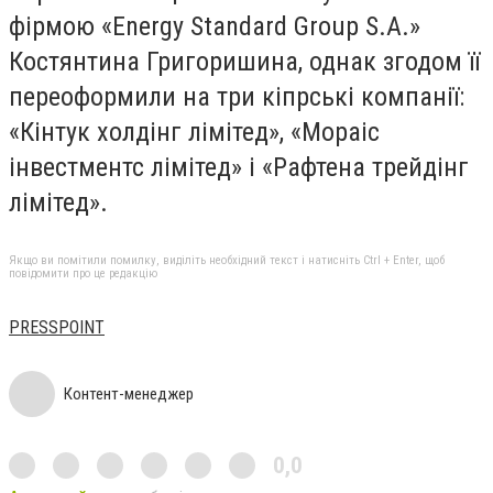
фірмою «Energy Standard Group S.A.»
Костянтина Григоришина, однак згодом її
переоформили на три кіпрські компанії:
«Кінтук холдінг лімітед», «Мораіс
інвестментс лімітед» і «Рафтена трейдінг
лімітед».
Якщо ви помітили помилку, виділіть необхідний текст і натисніть Ctrl + Enter, щоб
повідомити про це редакцію
PRESSPOINT
Контент-менеджер
0,0