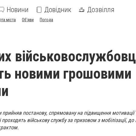
Новини
Довідник
Дозвілля
рта міста
Об'яви
Погода
их військовослужбовц
ть новими грошовими
ми
ни прийняв постанову, спрямовану на підвищення мотивації
 проходять військову службу за призовом з мобілізації, до 
трактом.