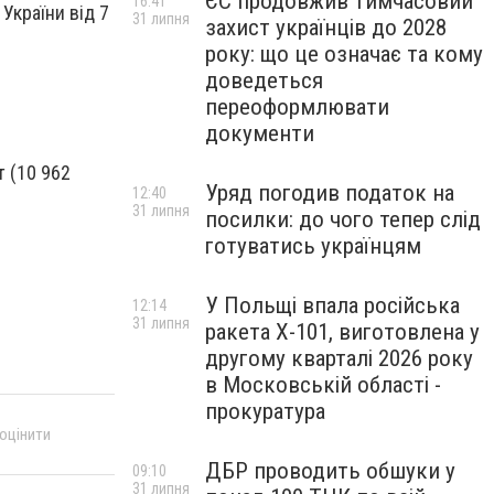
ЄС продовжив тимчасовий
16:41
України від 7
31 липня
захист українців до 2028
року: що це означає та кому
доведеться
переоформлювати
документи
т (10 962
Уряд погодив податок на
12:40
31 липня
посилки: до чого тепер слід
готуватись українцям
У Польщі впала російська
12:14
31 липня
ракета X-101, виготовлена у
другому кварталі 2026 року
в Московській області -
прокуратура
 оцінити
ДБР проводить обшуки у
09:10
31 липня