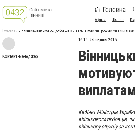
Головна
Афіша
Шопінг
Ка
Головна
Вінницьких військовослужбовців мотивують новими грошовими виплатами
16:19, 24 червня 2015 р.
Вінницьк
Контент-менеджер
мотивую
виплата
Кабінет Міністрів Украї
військовослужбовців, які
військову службу за кон