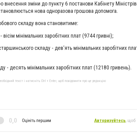
о внесення зміни до пункту 6 постанови Кабінету Міністрів 
встановлюється нова одноразова грошова допомога.
собового складу вона становитиме:
 вісім мінімальних заробітних плат (9744 гривні);
старшинського складу - дев'ять мінімальних заробітних пла
у - десять мінімальних заробітних плат (12180 гривень).
бхідний текст і натисніть Ctrl + Enter, щоб повідомити про це редакцію
0,0
Оцініть першим
Авторизуйтесь
, щоб