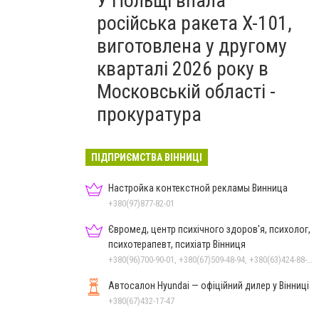
У Польщі впала
російська ракета X-101,
виготовлена у другому
кварталі 2026 року в
Московській області -
прокуратура
ПІДПРИЄМСТВА ВІННИЦІ
Настройка контекстной рекламы Винница
+380(97)877-82-01
Євромед, центр психічного здоров'я, психолог,
психотерапевт, психіатр Вінниця
+380(96)700-90-01, +380(67)509-48-94, +380(63)424-88-30
Автосалон Hyundai — офіційний дилер у Вінниці
+380(67)432-17-47