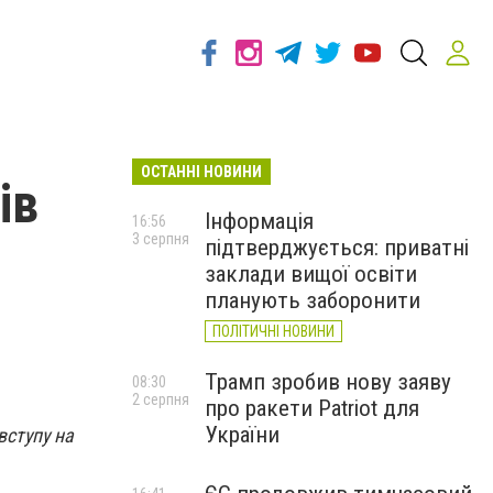
ОСТАННІ НОВИНИ
ів
Інформація
16:56
3 серпня
підтверджується: приватні
заклади вищої освіти
планують заборонити
ПОЛІТИЧНІ НОВИНИ
Трамп зробив нову заяву
08:30
2 серпня
про ракети Patriot для
України
вступу на