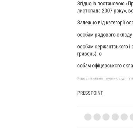
Згідно із постановою «Пр
листопада 2007 року», 
Залежно від категорії о
особам рядового складу -
особам сержантського і 
гривень); о
собам офіцерського склад
Якщо ви помітили помилку, виділіть нео
PRESSPOINT