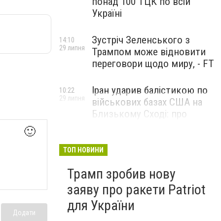
понад 100 ТЦК по всій
Україні
Зустріч Зеленського з
14:10
29 липня
Трампом може відновити
переговори щодо миру, - FT
Іран ударив балістикою по
10:22
29 липня
військових базах США на
Близькому Сході: про
наслідки повідомили у
🙂
CENTCOM
ТОП НОВИНИ
Трамп зробив нову
заяву про ракети Patriot
для України
Додати