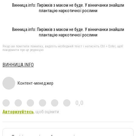
Винница.info: Пиріжків з маком не буде. У вінничанки знайшли
плантацію наркотичної рослини
Винница.info: Пиріжків з маком не буде. У вінничанки знайшли
плантацію наркотичної рослини
Якщо ви помітили помилку, виділіть необхідний текст і натисніть Ctrl + Enter, щоб
повідомити про це редакцію
ВИННИЦА.INFO
Контент-менеджер
0,0
Авторизуйтесь
, щоб оцінити