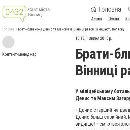
Головна
Афіша
Шопінг
Ка
Головна
Брати-близнюки Денис та Максим із Вінниці разом захищають Попасну
13:13, 1 липня 2015 р.
Брати-бл
Контент-менеджер
Вінниці 
У міліцейському баталь
Денис та Максим Загоруї
- Денис старший на двадц
Денис більш спокійний, 
видніше! —сміються хлоп