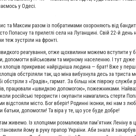
аємось у Одесі.
нис та Максим разом із побратимами охороняють від бандит
сто Попасну та прилеглі села на Луганщині. Свій 22-й день
и теж зустріли на фронті.
 швидкого реагування, отже щохвилини можемо вступити у б
, допомогти військовим та мирному населенню. І тут дуже
и хлопців прикриває найрідніша людина — брат! Вже у пер
лопців обстріляли так, що міна вибухнула десь за триста ме
і обстріли з «Градів», гармат. За більш ніж півроку служби
ів, працювали «швидкою допомогою», пожежниками. Найва
 коли російські терористи і окупанти намагались стерти Поп
ми відстояли місто. Бог вберіг! Родинні іконки, які нам з л
 батьки, допомогли! Та віра у те, що усе буде добре!
там живемо. Із хлопцями розмалювали пам'ятник Леніну в це
тановили йому в руку прапор України. Аби знала й закарбув