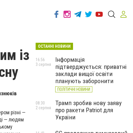
ОСТАННІ НОВИНИ
им із
Інформація
16:56
3 серпня
підтверджується: приватні
сну
заклади вищої освіти
планують заборонити
ПОЛІТИЧНІ НОВИНИ
изнюків
Трамп зробив нову заяву
08:30
2 серпня
про ракети Patriot для
ером різні —
України
ді — людям
цькому