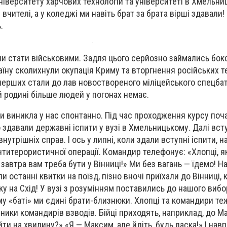
ніверситету харчових технологій та університеті в Хмельни
 вчителі, а у коледжі ми навіть брат за брата вірші здавали!
.
ли стати військовими. Задля цього серйозно займались бок
аїну сколихнули окупація Криму та вторгнення російських т
перших стали до лав новоствореного міліцейського спецба
ній родині більше людей у погонах немає.
ми виникла у нас спонтанно. Під час проходження курсу поч
 здавали державні іспити у вузі в Хмельницькому. Далі вст
нутрішніх справ. І ось у липні, коли здали вступні іспити, 
нтитерористичної операції. Командир телефонує: «Хлопці, 
 завтра вам треба бути у Вінниці!» Ми без вагань — їдемо! На
 останні квитки на поїзд, пізно вночі приїхали до Вінниці, 
нку на Схід! У вузі з розумінням поставились до нашого вибо
у «баті» ми єдині брати-близнюки. Хлопці та командири теж
ники командирів взводів. Бійці приходять, наприклад, до М
ти на хвилину?» «Я — Максим, але йдіть, будь ласка!» І навп