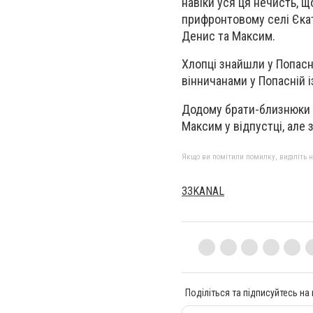
навіки уся ця нечисть, щ
прифронтовому селі Єкате
Денис та Максим.
Хлопці знайшли у Попасн
вінничанами у Попасній і
Додому брати-близнюки п
Максим у відпустці, але 
Якщо ви помітили помилку, виділіть нео
33KANAL
Поділіться та підписуйтесь на