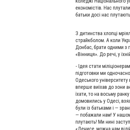
коледжі Національного у
економістів. Нас плутали
батьки досі нас плутають
З дитинства хлопці мрія
страйкболом. А коли Укр
Донбас, брати одними з 
«Вінниця». До речі, у їх
- Ідея стати міліціонера
підготовки ми одночасно
Одеського університету в
вперше виїхав до зони а
їхати, то на восьму ранку
домовились у Одесі, взяли
були із батьками і — зра
— побажали нам! У нашом
плутають! Ми нині заступ
«Денисе, можна нам відій