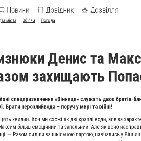
Новини
Довідник
Дозвілля
рта міста
Об'яви
Погода
изнюки Денис та Макс
разом захищають Попа
йоні спецпризначення «Вінниця» служать двоє братів-бл
. Брати нерозлийвода – поруч у мирі та війні!
ять хвилин. Хоч ми схожі як дві краплі води, але за характ
Максим більш емоційний та запальний. Але як воно насправ
ці. — Разом сиділи за шкільною партою, навчались у Вінни