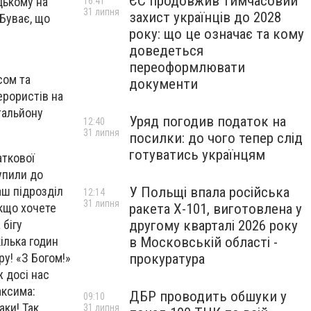
ЄС продовжив тимчасовий
цькому на
16:41
31 липня
захист українців до 2028
 Буває, що
року: що це означає та кому
доведеться
переоформлювати
сом та
документи
ерористів на
тальйону
Уряд погодив податок на
12:40
31 липня
посилки: до чого тепер слід
готуватись українцям
аткової
упили до
наш підрозділ
У Польщі впала російська
12:14
31 липня
якщо хочете
ракета X-101, виготовлена у
 бігу
другому кварталі 2026 року
кілька годин
в Московській області -
ру! «З Богом!»
прокуратура
 досі нас
аксима:
ДБР проводить обшуки у
09:10
аки! Так
31 липня