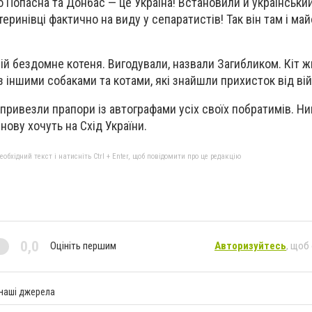
о Попасна та Донбас — це Україна! Встановили й українськи
ринівці фактично на виду у сепаратистів! Так він там і май
ій бездомне котеня. Вигодували, назвали Загибликом. Кіт ж
з іншими собаками та котами, які знайшли прихисток від вій
ривезли прапори із автографами усіх своїх побратимів. Ни
знову хочуть на Схід України.
бхідний текст і натисніть Ctrl + Enter, щоб повідомити про це редакцію
0,0
Оцініть першим
Авторизуйтесь
, щоб
 наші джерела