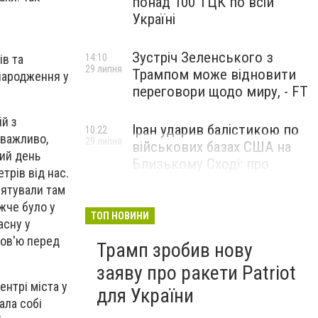
понад 100 ТЦК по всій
Україні
Зустріч Зеленського з
ів та
14:10
29 липня
Трампом може відновити
 народження у
переговори щодо миру, - FT
ій з
Іран ударив балістикою по
10:22
 важливо,
29 липня
військових базах США на
ший день
Близькому Сході: про
трів від нас.
наслідки повідомили у
 рятували там
CENTCOM
жче було у
ТОП НОВИНИ
асну у
юбов'ю перед
Трамп зробив нову
заяву про ракети Patriot
нтрі міста у
для України
ала собі