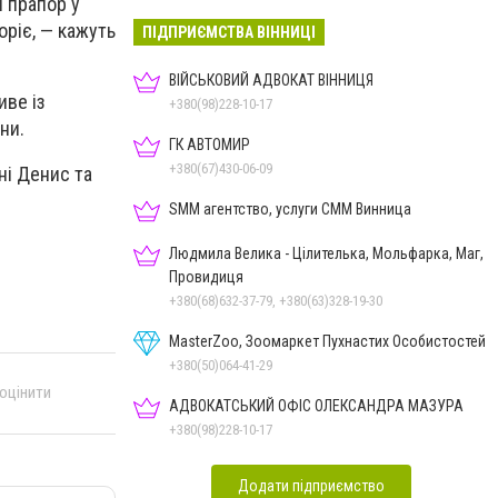
й прапор у
оріє, — кажуть
ПІДПРИЄМСТВА ВІННИЦІ
ВІЙСЬКОВИЙ АДВОКАТ ВІННИЦЯ
иве із
+380(98)228-10-17
ни.
ГК АВТОМИР
+380(67)430-06-09
ні Денис та
SMM агентство, услуги СММ Винница
Людмила Велика - Цілителька, Мольфарка, Маг,
Провидиця
+380(68)632-37-79, +380(63)328-19-30
MasterZoo, Зоомаркет Пухнастих Особистостей
+380(50)064-41-29
 оцінити
АДВОКАТСЬКИЙ ОФІС ОЛЕКСАНДРА МАЗУРА
+380(98)228-10-17
Додати підприємство