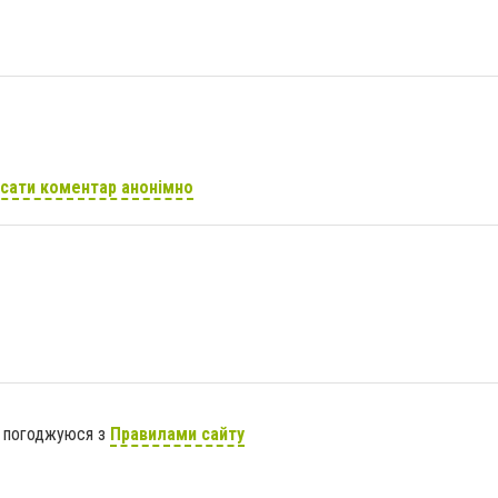
сати коментар анонімно
я погоджуюся з
Правилами сайту