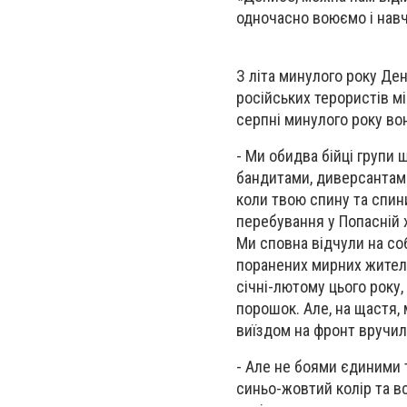
одночасно воюємо і навч
З літа минулого року Де
російських терористів мі
серпні минулого року вон
- Ми обидва бійці групи
бандитами, диверсантами
коли твою спину та спин
перебування у Попасній х
Ми сповна відчули на соб
поранених мирних жител
січні-лютому цього року,
порошок. Але, на щастя, 
виїздом на фронт вручили
- Але не боями єдиними 
синьо-жовтий колір та вс