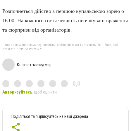
Розпочнеться дійство з першою купальською зорею о
16.00. На кожного гостя чекають неочікувані враження
та сюрпризи від організаторів.
Якщо ви помітили помилку, виділіть необхідний текст і натисніть Ctrl + Enter, щоб
повідомити про це редакцію
Контент-менеджер
0,0
Авторизуйтесь
, щоб оцінити
Поділіться та підписуйтесь на наші джерела