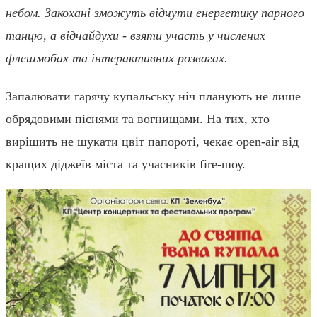
небом. Закохані зможуть відчути енергетику парного
танцю, а відчайдухи - взяти участь у числених
флешмобах та інтерактивних розвага
х
.
Запалювати гарячу купальську ніч планують не лише
обрядовими піснями та вогнищами. На тих, хто
вирішить не шукати цвіт папороті, чекає open-air від
кращих діджеїв міста та учасників
fire
-шоу.