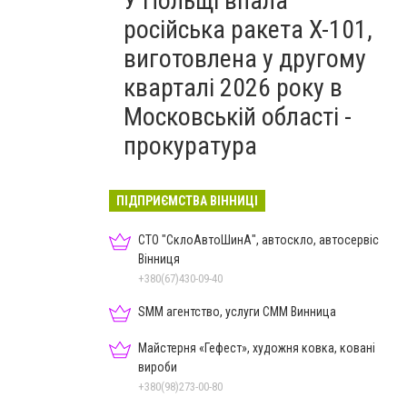
У Польщі впала
російська ракета X-101,
виготовлена у другому
кварталі 2026 року в
Московській області -
прокуратура
ПІДПРИЄМСТВА ВІННИЦІ
СТО "СклоАвтоШинА", автоскло, автосервіс
Вінниця
+380(67)430-09-40
SMM агентство, услуги СММ Винница
Майстерня «Гефест», художня ковка, ковані
вироби
+380(98)273-00-80