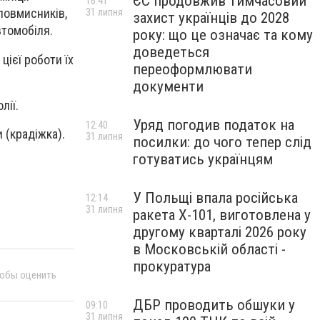
ЄС продовжив тимчасовий
16:41
ловмисників,
31 липня
захист українців до 2028
втомобіля.
року: що це означає та кому
доведеться
цієї роботи їх
переоформлювати
документи
лії.
Уряд погодив податок на
12:40
 (крадіжка).
31 липня
посилки: до чого тепер слід
готуватись українцям
У Польщі впала російська
12:14
31 липня
ракета X-101, виготовлена у
другому кварталі 2026 року
в Московській області -
прокуратура
тобы оценить
ДБР проводить обшуки у
09:10
31 липня