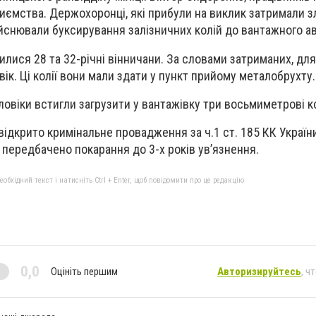
иємства. Держохоронці, які прибули на виклик затримали з
йснювали буксирування залізничних колій до вантажного а
ися 28 та 32-річні вінничани. За словами затриманих, для 
ік. Ці колії вони мали здати у пункт прийому металобрухту.
овіки встигли загрузити у вантажівку три восьмиметрові ко
 відкрито кримінальне провадження за ч.1 ст. 185 КК України
передбачено покарання до 3-х років ув’язнення.
бхідний текст і натисніть Ctrl + Enter, щоб повідомити про це редакцію
0,0
Оцініть першим
Авторизируйтесь
, ч