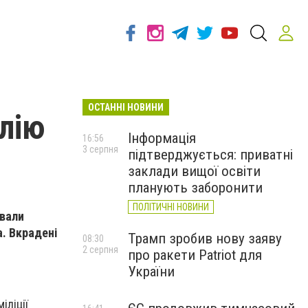
ОСТАННІ НОВИНИ
олію
Інформація
16:56
3 серпня
підтверджується: приватні
заклади вищої освіти
планують заборонити
ПОЛІТИЧНІ НОВИНИ
ували
а. Вкрадені
Трамп зробив нову заяву
08:30
2 серпня
про ракети Patriot для
України
іліції