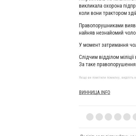
викликала охорона підпр
коли вони трактором зді
Правопорушниками виявил
найняв незнайомий чолов
У момент затримання чол
Слідчим відділом міліції
За таке правопорушення 
Якщо ви помітили помилку, виділіть нео
ВИННИЦА.INFO