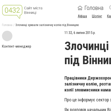
Головна
Афіша
Шопінг
Ка
Головна
Злочинці зривали залізничну колію під Вінницею
11:32, 6 липня 2015 р.
Злочинці
Контент-менеджер
під Вінн
Працівники Держохорони
залізничну колію, розта
колії зловмисники нама
Про це інформує сектор 
Як розповів начальник Ві