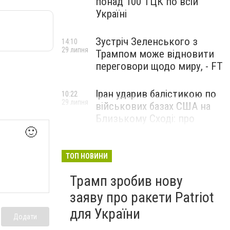
понад 100 ТЦК по всій
Україні
Зустріч Зеленського з
14:10
29 липня
Трампом може відновити
переговори щодо миру, - FT
Іран ударив балістикою по
10:22
29 липня
військових базах США на
Близькому Сході: про
наслідки повідомили у
🙂
CENTCOM
ТОП НОВИНИ
Трамп зробив нову
заяву про ракети Patriot
для України
Додати