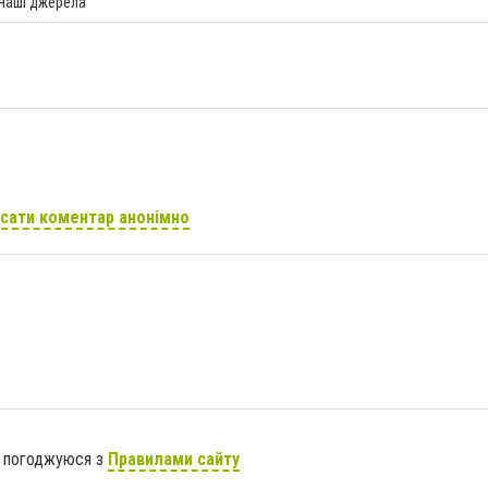
 наші джерела
сати коментар анонімно
я погоджуюся з
Правилами сайту