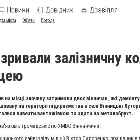
Новини
Довідник
Дозвілля
рта міста
Об'яви
Погода
 зривали залізничну к
ицею
 на місці злочину затримали двох вінничан, які демонт
шовану на території підприємства в селі Вінницькі Хутор
галися вивезти вантажівкою та здати на металобрухт.
зв’язків з громадськістю УМВС Вінниччини.
нницького райвідділу міліції Віктор Сидоренко, працівників м