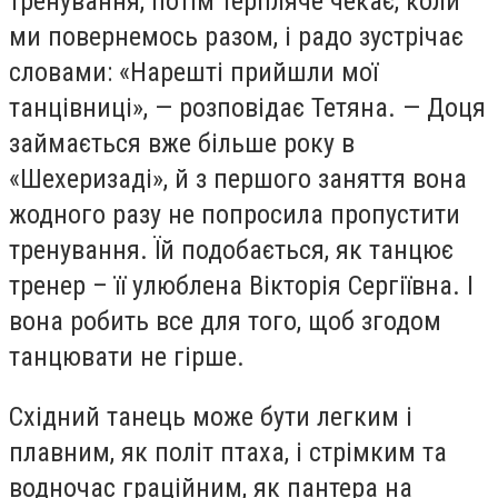
тренування, потім терпляче чекає, коли
ми повернемось разом, і радо зустрічає
словами: «Нарешті прийшли мої
танцівниці», — розповідає Тетяна. — Доця
займається вже більше року в
«Шехеризаді», й з першого заняття вона
жодного разу не попросила пропустити
тренування. Їй подобається, як танцює
тренер – її улюблена Вікторія Сергіївна. І
вона робить все для того, щоб згодом
танцювати не гірше.
Східний танець може бути легким і
плавним, як політ птаха, і стрімким та
водночас граційним, як пантера на