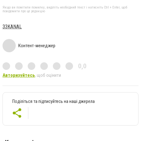
Якщо ви помітили помилку, виділіть необхідний текст і натисніть Ctrl + Enter, щоб
повідомити про це редакцію
33KANAL
Контент-менеджер
0,0
Авторизуйтесь
, щоб оцінити
Поділіться та підписуйтесь на наші джерела