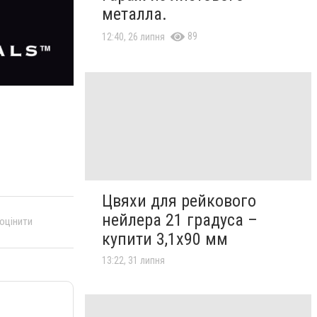
металла.
89
12:40, 26 липня
Цвяхи для рейкового
нейлера 21 градуса –
 оцінити
купити 3,1х90 мм
13:22, 31 липня