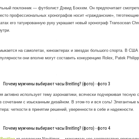
альный поклонник — футболист Дэвид Бэкхем. Он предпочитает смотрет
место профессиональных хронографов носит «гражданские», тяготеющие
атах его татуированную руку украшает новый хронограф Transocean Chro
утри.
мыкается на самолетах, киноактерах и звездах большого спорта. В США
пулярности они вполне могут составить конкуренцию Rolex, Patek Philip
Почему мужчины выбирают часы Breitling? (фото) - фото 3
я активно использует тему аэронавтики, всячески подчеркивая тесную с
 в сочетании с изысканным дизайном. В этом-то и вся соль! Элегантные 
тера: четкости в принятии решений, уверенности в себе и надежности.
Почему мужчины выбирают часы Breitling? (фото) - фото 4
в
Breitling
из коллекции
Navitimer
– максимальное соответствие оригиналу