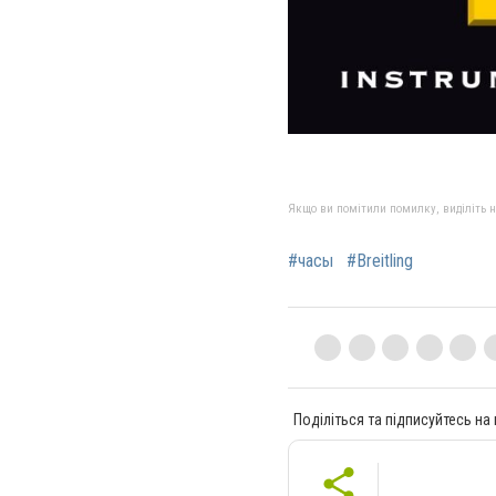
Якщо ви помітили помилку, виділіть нео
#часы
#Breitling
Поділіться та підписуйтесь на