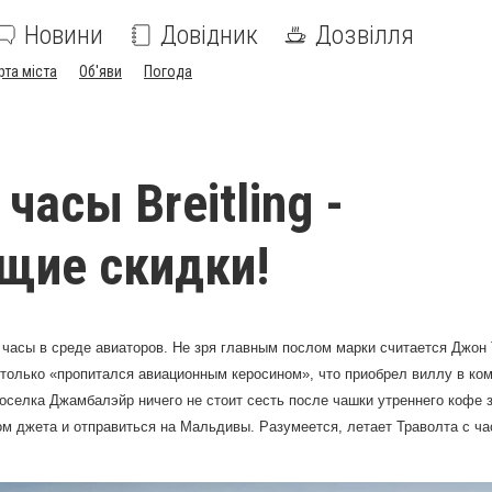
Новини
Довідник
Дозвілля
рта міста
Об'яви
Погода
асы Breitling -
щие скидки!
асы в среде авиаторов. Не зря главным послом марки считается Джон 
столько «пропитался авиационным керосином», что приобрел виллу в ко
оселка Джамбалэйр ничего не стоит сесть после чашки утреннего кофе 
м джета и отправиться на Мальдивы. Разумеется, летает Траволта с часа