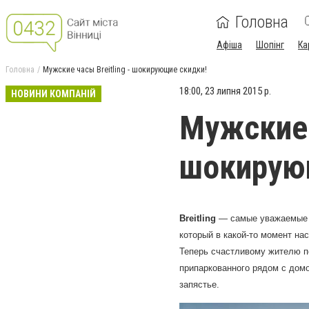
Головна
Афіша
Шопінг
Ка
Головна
Мужские часы Breitling - шокирующие скидки!
18:00, 23 липня 2015 р.
НОВИНИ КОМПАНІЙ
Мужские ч
шокирую
Breitling
— самые уважаемые ч
который в какой-то момент на
Теперь счастливому жителю п
припаркованного рядом с домо
запястье.