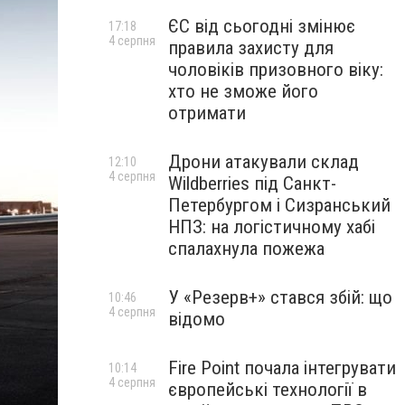
ЄС від сьогодні змінює
17:18
4 серпня
правила захисту для
чоловіків призовного віку:
хто не зможе його
отримати
Дрони атакували склад
12:10
4 серпня
Wildberries під Санкт-
Петербургом і Сизранський
НПЗ: на логістичному хабі
спалахнула пожежа
У «Резерв+» стався збій: що
10:46
4 серпня
відомо
Fire Point почала інтегрувати
10:14
4 серпня
європейські технології в