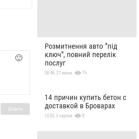
Розмитнення авто "під
ключ", повний перелік
🙂
послуг
15
08:48, 27 липня
14 причин купить бетон с
доставкой в Броварах
Додати
8
10:35, 5 серпня