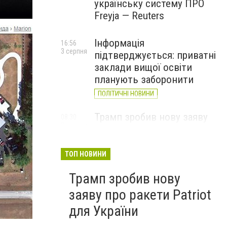
українську систему ПРО
Freyja — Reuters
Інформація
16:56
3 серпня
підтверджується: приватні
заклади вищої освіти
планують заборонити
ПОЛІТИЧНІ НОВИНИ
Трамп зробив нову заяву
08:30
2 серпня
про ракети Patriot для
України
ТОП НОВИНИ
Трамп зробив нову
заяву про ракети Patriot
для України