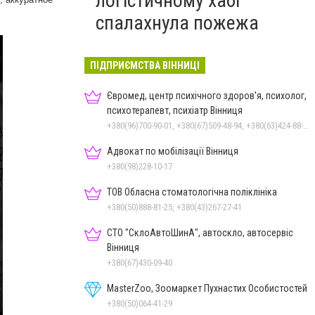
логістичному хабі
спалахнула пожежа
ПІДПРИЄМСТВА ВІННИЦІ
Євромед, центр психічного здоров'я, психолог,
психотерапевт, психіатр Вінниця
+380(96)700-90-01, +380(67)509-48-94, +380(63)424-88-30
Адвокат по мобілізації Вінниця
+380(98)228-10-17
ТОВ Обласна стоматологічна поліклініка
+380(50)888-81-25, +380(43)267-27-41
СТО "СклоАвтоШинА", автоскло, автосервіс
Вінниця
+380(67)430-09-40
MasterZoo, Зоомаркет Пухнастих Особистостей
+380(50)064-41-29