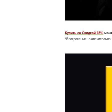
Купить со Скидкой 65%
можн
*Воскресенье - включительно.