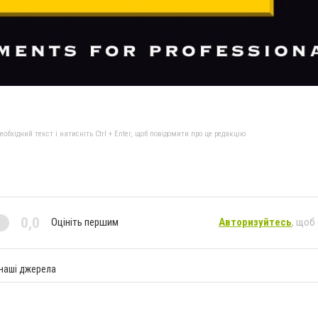
бхідний текст і натисніть Ctrl + Enter, щоб повідомити про це редакцію
0,0
Оцініть першим
Авторизуйтесь
, щоб
 наші джерела