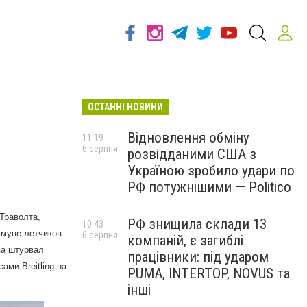
ОСТАННІ НОВИНИ
Відновлення обміну
11:19
6 серпня
розвідданими США з
Україною зробило удари по
РФ потужнішими — Politico
Траволта,
РФ знищила склади 13
10:43
ммуне летчиков.
6 серпня
компаній, є загиблі
за штурвал
працівники: під ударом
ми Breitling на
PUMA, INTERTOP, NOVUS та
інші