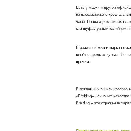
Есть у марки и другой офици
из пассажирского кресла, а в
часы. На всех рекламных плак
с мануфактурным калибром вн
В реальной жизни марка не за
вообще предмет культа. По по
прочим.
В рекламных акциях корпораци
«
Breitling
» - синоним качества
Breitling
– это отражение харак
Первоклассная реплика часо