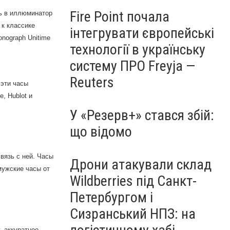
Fire Point почала
ь в иллюминатор
 к классике
інтегрувати європейські
nograph Unitime
технології в українську
систему ПРО Freyja —
Reuters
 эти часы
pe,
Hublot
и
У «Резерв+» стався збій:
що відомо
вязь с ней. Часы
Дрони атакували склад
мужские часы от
Wildberries під Санкт-
Петербургом і
Сизранський НПЗ: на
, аккуратное