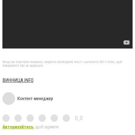
Якщо ви помітили помилку, виділіть необхідний текст і натисніть Ctrl + Enter, щоб
повідомити про це редакцію
ВИННИЦА.INFO
Контент-менеджер
0,0
Авторизуйтесь
, щоб оцінити