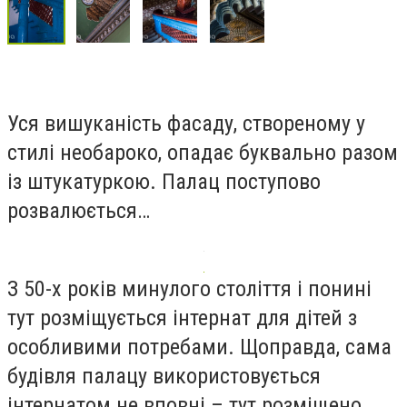
Уся вишуканість фасаду, створеному у
стилі необароко, опадає буквально разом
із штукатуркою. Палац поступово
розвалюється…
З 50-х років минулого століття і понині
тут розміщується інтернат для дітей з
особливими потребами. Щоправда, сама
будівля палацу використовується
інтернатом не вповні – тут розміщено