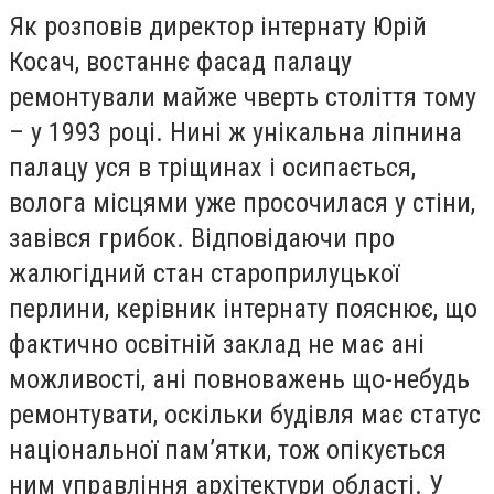
Як розповів директор інтернату Юрій
Косач, востаннє фасад палацу
ремонтували майже чверть століття тому
– у 1993 році. Нині ж унікальна ліпнина
палацу уся в тріщинах і осипається,
волога місцями уже просочилася у стіни,
завівся грибок. Відповідаючи про
жалюгідний стан староприлуцької
перлини, керівник інтернату пояснює, що
фактично освітній заклад не має ані
можливості, ані повноважень що-небудь
ремонтувати, оскільки будівля має статус
національної пам’ятки, тож опікується
ним управління архітектури області. У