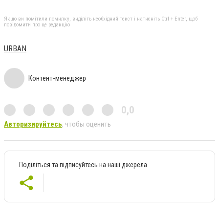
Якщо ви помітили помилку, виділіть необхідний текст і натисніть Ctrl + Enter, щоб
повідомити про це редакцію
URBAN
Контент-менеджер
0,0
Авторизируйтесь
, чтобы оценить
Поділіться та підписуйтесь на наші джерела