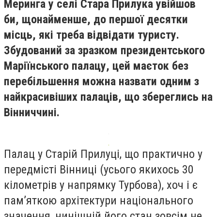
Меринга у селі Стара Прилука увійшов
би, щонайменше, до першої десятки
місць, які треба відвідати туристу.
Збудований за зразком президентського
Маріїнського палацу, цей маєток без
перебільшення можна назвати одним з
найкрасивіших палаців, що збереглись на
Вінниччині.
Палац у Старій Прилуці, що практично у
передмісті Вінниці (усього якихось 30
кілометрів у напрямку Турбова), хоч і є
пам’яткою архітектури національного
значення, нинішній його стан зовсім не