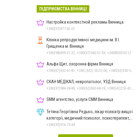
ПІДПРИЄМСТВА ВІННИЦІ
Настройка контекстной рекламы Винница
+380(97)877-82-01
Клініка репродуктивної медицини ім. В.І.
Грищенка м. Вінниця
+380(98)899-31-32, +380(67)560-51-59, +380800330112
Альфа Щит, охоронна фірма Вінниця
+380(67)432-61-81, +380 (432) 50-22-00, +380(63)340-58-58
СКАН МЕДІКАЛ, невропатолог, УЗД Вінниця
+380(97)984-38-80, +380(63)860-68-18, +380(43)253-42-51
SMM агентство, услуги СММ Винница
Тетяна Георгіївна Редько, лікар-психіатр вищої
категорії, медичний психолог, психотерапевт,
гіпнолог
+380(93)916-75-44