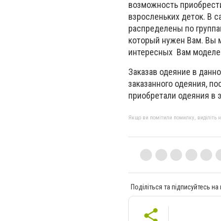
возможность приобрести
взросленьких деток. В 
распределены по группа
который нужен Вам. Вы 
интересных Вам моделей
Заказав одеяние в данн
заказанного одеяния, по
приобретали одеяния в 
Якщо ви помітили помилку, виділіть нео
Поділіться та підписуйтесь на