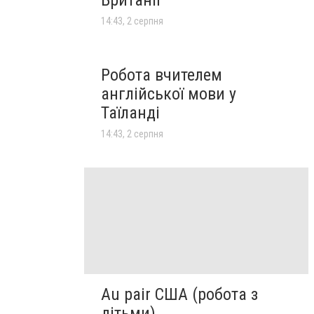
14:43, 2 серпня
Робота вчителем
англійської мови у
Таїланді
14:43, 2 серпня
Au pair США (робота з
дітьми)