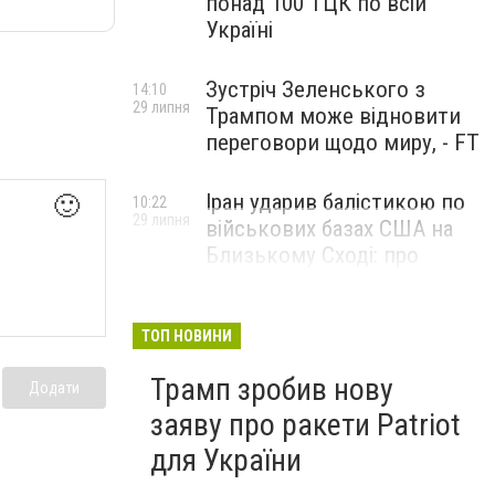
понад 100 ТЦК по всій
Україні
Зустріч Зеленського з
14:10
29 липня
Трампом може відновити
переговори щодо миру, - FT
Іран ударив балістикою по
🙂
10:22
29 липня
військових базах США на
Близькому Сході: про
наслідки повідомили у
CENTCOM
ТОП НОВИНИ
Трамп зробив нову
Додати
заяву про ракети Patriot
для України