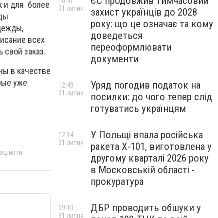
ЄС продовжив тимчасовий
16:41
к и для более
31 липня
захист українців до 2028
жды
року: що це означає та кому
дежды,
доведеться
писание всех
переоформлювати
 свой заказ.
документи
ны в качестве
рые уже
Уряд погодив податок на
12:40
31 липня
посилки: до чого тепер слід
готуватись українцям
У Польщі впала російська
12:14
31 липня
ракета X-101, виготовлена у
 оцінити
другому кварталі 2026 року
в Московській області -
прокуратура
ДБР проводить обшуки у
09:10
31 липня