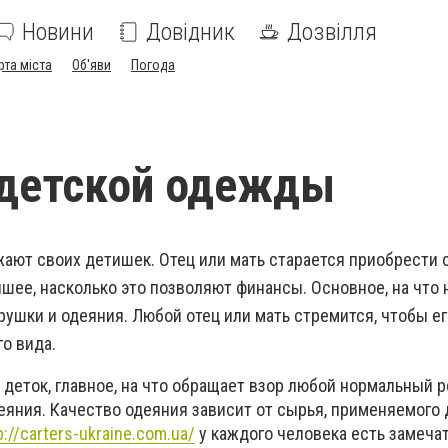
Новини
Довідник
Дозвілля
рта міста
Об'яви
Погода
 детской одежды
жают своих детишек. Отец или мать старается приобрести 
чшее, насколько это позволяют финансы. Основное, на что
грушки и одеяния. Любой отец или мать стремится, чтобы е
о вида.
деток, главное, на что обращает взор любой нормальный ро
еяния. Качество одеяния зависит от сырья, применяемого 
p://carters-ukraine.com.ua/
у каждого человека есть замеча