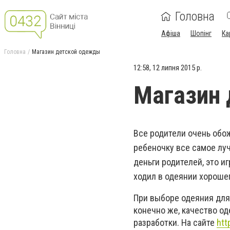
Головна
Афіша
Шопінг
Ка
Головна
Магазин детской одежды
12:58, 12 липня 2015 р.
Магазин
Все родители очень обо
ребеночку все самое лу
деньги родителей, это и
ходил в одеянии хорошег
При выборе одеяния для 
конечно же, качество од
разработки. На сайте
htt