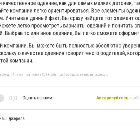
 качественное одеяние, как для самых мелких деточек, та
сайте компании легко ориентироваться. Все элементы оде
м. Учитывая данный факт, Вы сразу найдете тот элемент о
можете легко просмотреть варианты одеяний и почитать о
. Выбрав то или иное одеяние, Вы легко сможете оформить
ой компании, Вы можете быть полностью абсолютно уверен
скольку о качестве одеяния говорит много родителей, кото
этой компании.
бхідний текст і натисніть Ctrl + Enter, щоб повідомити про це редакцію
0,0
Оцініть першим
Авторизуйтесь
, щоб
 наші джерела