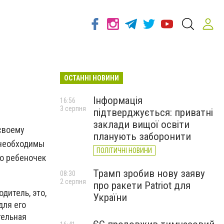
ОСТАННІ НОВИНИ
Інформація
16:56
3 серпня
підтверджується: приватні
заклади вищої освіти
своему
планують заборонити
 необходимы
ПОЛІТИЧНІ НОВИНИ
го ребеночек
Трамп зробив нову заяву
08:30
2 серпня
про ракети Patriot для
дитель, это,
України
для его
тельная