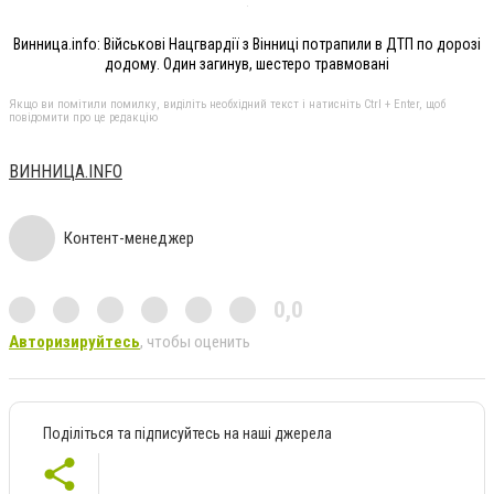
Винница.info: Військові Нацгвардії з Вінниці потрапили в ДТП по дорозі
додому. Один загинув, шестеро травмовані
Якщо ви помітили помилку, виділіть необхідний текст і натисніть Ctrl + Enter, щоб
повідомити про це редакцію
ВИННИЦА.INFO
Контент-менеджер
0,0
Авторизируйтесь
, чтобы оценить
Поділіться та підписуйтесь на наші джерела