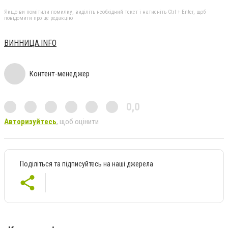
Якщо ви помітили помилку, виділіть необхідний текст і натисніть Ctrl + Enter, щоб
повідомити про це редакцію
ВИННИЦА.INFO
Контент-менеджер
0,0
Авторизуйтесь
, щоб оцінити
Поділіться та підписуйтесь на наші джерела