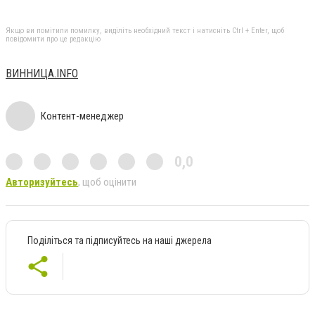
Якщо ви помітили помилку, виділіть необхідний текст і натисніть Ctrl + Enter, щоб
повідомити про це редакцію
ВИННИЦА.INFO
Контент-менеджер
0,0
Авторизуйтесь
, щоб оцінити
Поділіться та підписуйтесь на наші джерела