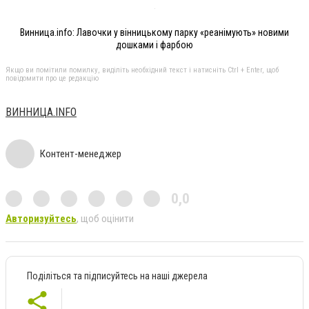
Винница.info: Лавочки у вінницькому парку «реанімують» новими
дошками і фарбою
Якщо ви помітили помилку, виділіть необхідний текст і натисніть Ctrl + Enter, щоб
повідомити про це редакцію
ВИННИЦА.INFO
Контент-менеджер
0,0
Авторизуйтесь
, щоб оцінити
Поділіться та підписуйтесь на наші джерела