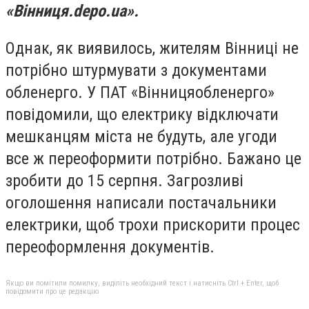
«Вінниця.
depo.
ua
».
Однак, як виявилось, жителям Вінниці не
потрібно штурмувати з документами
обленерго. У ПАТ «Вінницяобленерго»
повідомили, що електрику відключати
мешканцям міста не будуть, але угоди
все ж переоформити потрібно. Бажано це
зробити до 15 серпня. Загрозливі
оголошення написали постачальники
електрики, щоб трохи прискорити процес
переоформлення документів.
Якщо ви помітили помилку, виділіть необхідний текст і натисніть Ctrl + Enter, щоб
повідомити про це редакцію