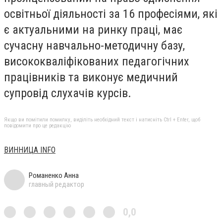
освітньої діяльності за 16 професіями, які
є актуальними на ринку праці, має
сучасну навчально-методичну базу,
висококваліфікованих педагогічних
працівників та виконує медичний
супровід слухачів курсів.
Якщо ви помітили помилку, виділіть необхідний текст і натисніть Ctrl + Enter, щоб
повідомити про це редакцію
ВИННИЦА INFO
Романенко Анна
главный редактор
0,0