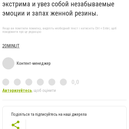
экстрима и увез собой незабываемые
эмоции и запах женной резины.
Якщо ви помітили помилку, виділіть необхідний текст і натисніть Ctrl + Enter, щоб
повідомити про це редакцію
20MINUT
Контент-менеджер
0,0
Авторизуйтесь
, щоб оцінити
Поділіться та підписуйтесь на наші джерела