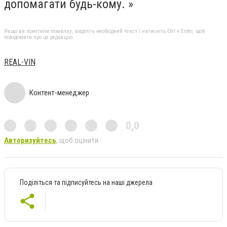
допомагати будь-кому. »
Якщо ви помітили помилку, виділіть необхідний текст і натисніть Ctrl + Enter, щоб
повідомити про це редакцію
REAL-VIN
Контент-менеджер
0,0
Авторизуйтесь
, щоб оцінити
Поділіться та підписуйтесь на наші джерела