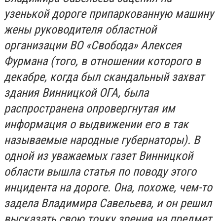
узенькой дороге припаркованную машину
жены руководителя областной
организации ВО «Свобода» Алексея
Фурмана (того, в отношении которого в
декабре, когда был скандальный захват
здания Винницкой ОГА, была
распространена опровергнутая им
информация о выдвижении его в так
называемые народные губернаторы). В
одной из уважаемых газет Винницкой
области вышла статья по поводу этого
инцидента на дороге. Она, похоже, чем-то
задела Владимира Савельева, и он решил
высказать свою точку зрения на предмет