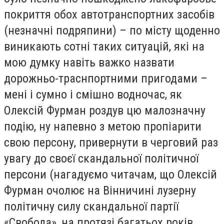
покриття обох автотранспортних засобів
(незначні подряпини) – по місту щоденно
виникають сотні таких ситуацій, які на
мою думку навіть важко назвати
дорожньо-траснпортними пригодами –
мені і сумно і смішно водночас, як
Олексій Фурман роздув цю малозначну
подію, ну напевно з метою пропіарити
свою персону, привернути в черговий раз
увагу до своєї скандальної політичної
персони (нагадуємо читачам, що Олексій
Фурман очолює на Вінничині лузерну
політичну силу скандальної партії
«Свобода», на протязі багатьох років