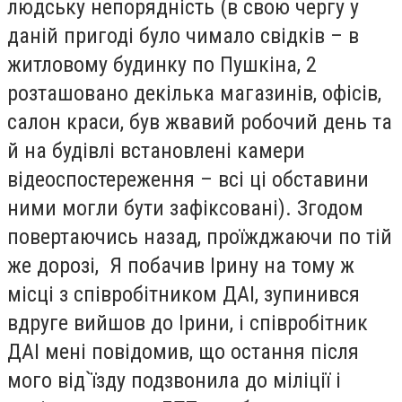
людську непорядність (в свою чергу у
даній пригоді було чимало свідків – в
житловому будинку по Пушкіна, 2
розташовано декілька магазинів, офісів,
салон краси, був жвавий робочий день та
й на будівлі встановлені камери
відеоспостереження – всі ці обставини
ними могли бути зафіксовані). Згодом
повертаючись назад, проїжджаючи по тій
же дорозі, Я побачив Ірину на тому ж
місці з співробітником ДАІ, зупинився
вдруге вийшов до Ірини, і співробітник
ДАІ мені повідомив, що остання після
мого від`їзду подзвонила до міліції і