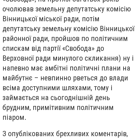
очолював земельну депутатську комісію
Вінницької міської ради, потім
депутатську земельну комісію Вінницької
районної ради, пройшов по політичним
спискам від партії «Свобода» до
Верховної ради минулого скликання) ну і
напевно має амбітні політичні плани на
майбутнє – невпинно рветься до влади
всіма доступними шляхами, тому і
займається на сьогоднішній день
брудним, примітивним політичним
піаром.
З опублікованих брехливих коментарів,