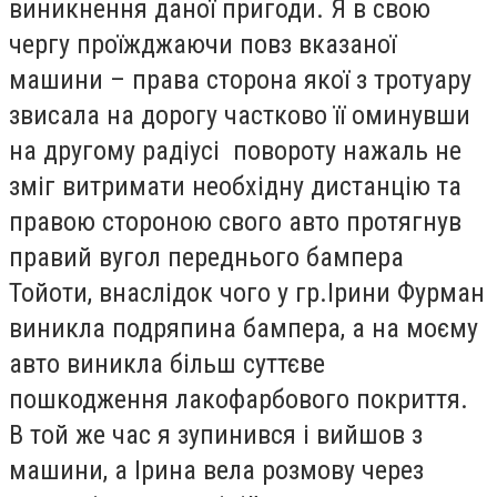
виникнення даної пригоди. Я в свою
чергу проїжджаючи повз вказаної
машини – права сторона якої з тротуару
звисала на дорогу частково її оминувши
на другому радіусі повороту нажаль не
зміг витримати необхідну дистанцію та
правою стороною свого авто протягнув
правий вугол переднього бампера
Тойоти, внаслідок чого у гр.Ірини Фурман
виникла подряпина бампера, а на моєму
авто виникла більш суттєве
пошкодження лакофарбового покриття.
В той же час я зупинився і вийшов з
машини, а Ірина вела розмову через