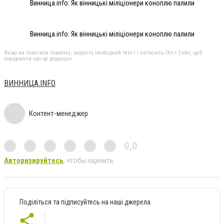
Винница.info: Як вінницькі міліціонери коноплю палили
Винница.info: Як вінницькі міліціонери коноплю палили
Якщо ви помітили помилку, виділіть необхідний текст і натисніть Ctrl + Enter, щоб
повідомити про це редакцію
ВИННИЦА.INFO
Контент-менеджер
0,0
Авторизируйтесь
, чтобы оценить
Поділіться та підписуйтесь на наші джерела