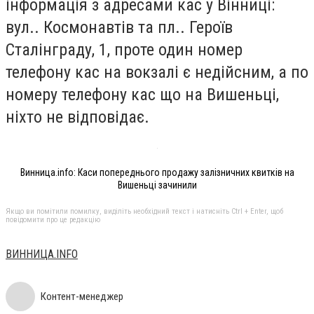
інформація з адресами кас у Вінниці:
вул.. Космонавтів та пл.. Героїв
Сталінграду, 1, проте один номер
телефону кас на вокзалі є недійсним, а по
номеру телефону кас що на Вишеньці,
ніхто не відповідає.
Винница.info: Каси попереднього продажу залізничних квитків на
Вишеньці зачинили
Якщо ви помітили помилку, виділіть необхідний текст і натисніть Ctrl + Enter, щоб
повідомити про це редакцію
ВИННИЦА.INFO
Контент-менеджер