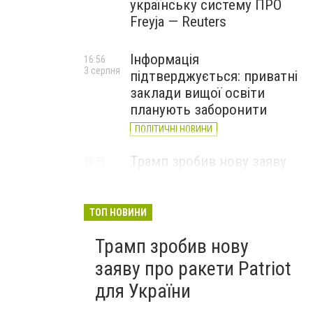
українську систему ПРО
Freyja — Reuters
Інформація
16:56
3 серпня
підтверджується: приватні
заклади вищої освіти
планують заборонити
ПОЛІТИЧНІ НОВИНИ
Трамп зробив нову заяву
08:30
2 серпня
про ракети Patriot для
України
ТОП НОВИНИ
Трамп зробив нову
заяву про ракети Patriot
для України