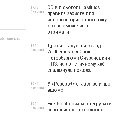
ЄС від сьогодні змінює
17:18
4 серпня
правила захисту для
чоловіків призовного віку:
хто не зможе його
отримати
тобы оценить
Дрони атакували склад
12:10
4 серпня
Wildberries під Санкт-
Петербургом і Сизранський
НПЗ: на логістичному хабі
спалахнула пожежа
У «Резерв+» стався збій: що
10:46
4 серпня
відомо
Fire Point почала інтегрувати
10:14
4 серпня
європейські технології в