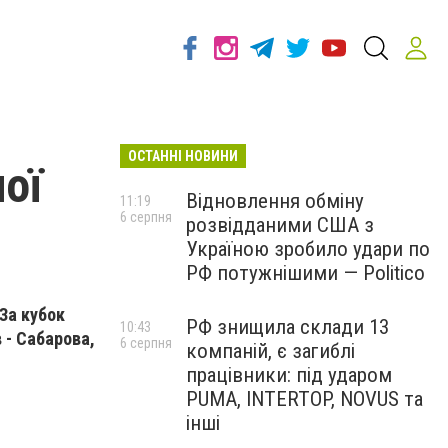
ОСТАННІ НОВИНИ
ої
Відновлення обміну
11:19
6 серпня
розвідданими США з
)
Україною зробило удари по
РФ потужнішими — Politico
За кубок
РФ знищила склади 13
10:43
 - Сабарова,
6 серпня
компаній, є загиблі
працівники: під ударом
PUMA, INTERTOP, NOVUS та
інші