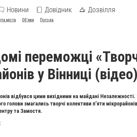
Новини
Довідник
Дозвілля
рта міста
Об'яви
Погода
домі переможці «Творч
йонів у Вінниці (відео
йонів відбувся цими вихідними на майдані Незалежності. 
го голови змагались творчі колективи п’яти мікрорайонів
ентру та Замостя.
: