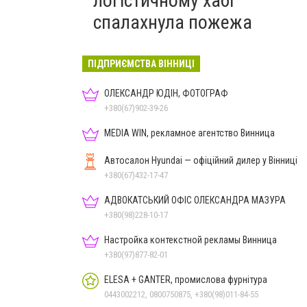
логістичному хабі
спалахнула пожежа
ПІДПРИЄМСТВА ВІННИЦІ
ОЛЕКСАНДР ЮДІН, ФОТОГРАФ
+380(67)902-39-26
MEDIA WIN, рекламное агентство Винница
Автосалон Hyundai — офіційний дилер у Вінниці
+380(67)432-17-47
АДВОКАТСЬКИЙ ОФІС ОЛЕКСАНДРА МАЗУРА
+380(98)228-10-17
Настройка контекстной рекламы Винница
+380(97)877-82-01
ELESA + GANTER, промислова фурнітура
0443002212, 0800750875, +380(98)011-84-55