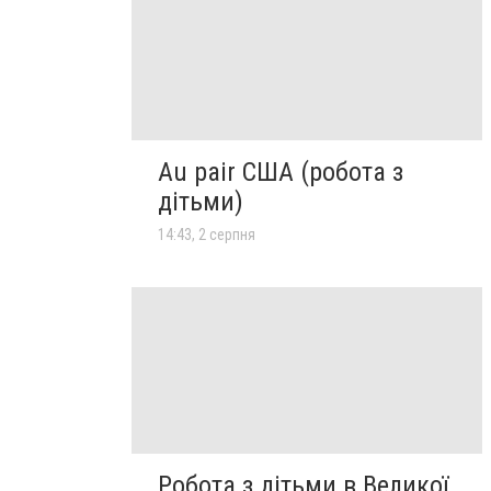
Au pair США (робота з
дітьми)
14:43, 2 серпня
Робота з дітьми в Великої