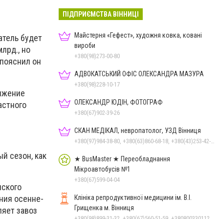
ПІДПРИЄМСТВА ВІННИЦІ
Майстерня «Гефест», художня ковка, ковані
атель будет
вироби
лрд., но
+380(98)273-00-80
 пояснил он
АДВОКАТСЬКИЙ ОФІС ОЛЕКСАНДРА МАЗУРА
+380(98)228-10-17
нижение
ОЛЕКСАНДР ЮДІН, ФОТОГРАФ
астного
+380(67)902-39-26
СКАН МЕДІКАЛ, невропатолог, УЗД Вінниця
+380(97)984-38-80, +380(63)860-68-18, +380(43)253-42-51
й сезон, как
★ BusMaster ★ Переобладнання
Мікроавтобусів №1
+380(67)599-04-04
нского
Клініка репродуктивної медицини ім. В.І.
ния осенне-
Грищенка м. Вінниця
ляет завоз
+380(98)899-31-32, +380(67)560-51-59, +380800330112