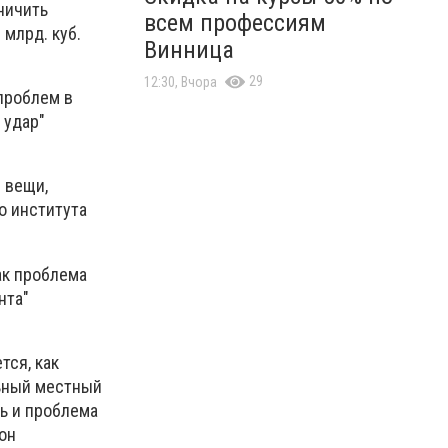
аничить
всем профессиям
 млрд. куб.
Винница
29
12:30, Вчора
 проблем в
 удар"
 вещи,
о института
ак проблема
нта"
тся, как
льный местный
ть и проблема
 он