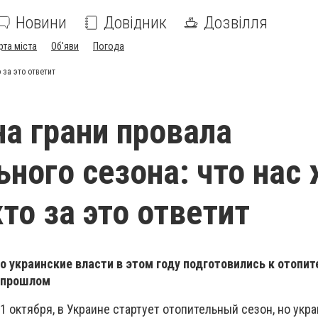
Новини
Довідник
Дозвілля
рта міста
Об'яви
Погода
 за это ответит
на грани провала
ьного сезона: что нас
то за это ответит
 украинские власти в этом году подготовились к отопи
в прошлом
1 октября, в Украине стартует отопительный сезон, но укр