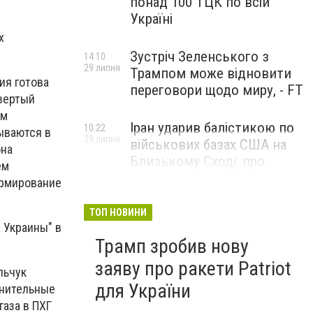
понад 100 ТЦК по всій
Україні
х
Зустріч Зеленського з
14:10
29 липня
Трампом може відновити
ия готова
переговори щодо миру, - FT
твертый
ом
Іран ударив балістикою по
10:22
ываются в
29 липня
військових базах США на
она
Близькому Сході: про
ем
наслідки повідомили у
ормирование
CENTCOM
ТОП НОВИНИ
а Украины" в
Трамп зробив нову
заяву про ракети Patriot
льчук
для України
лнительные
газа в ПХГ