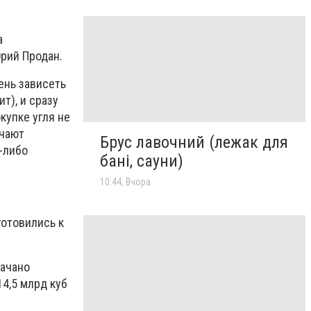
а
Юрий Продан.
ень зависеть
т), и сразу
купке угля не
ючают
Брус лавочний (лежак для
й-либо
бані, сауни)
10:44, Вчора
готовились к
качано
14,5 млрд куб