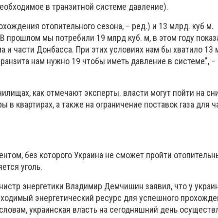
еобходимое в транзитной системе давление).
охождения отопительного сезона, – ред.) и 13 млрд. куб м.
 прошлом мы потребили 19 млрд куб. м, в этом году показ
ма и части Донбасса. При этих условиях нам бы хватило 13 м
ранзита нам нужно 19 чтобы иметь давление в системе", –
нилищах, как отмечают эксперты. власти могут пойти на с
 в квартирах, а также на ограничение поставок газа для ч
нтом, без которого Украина не сможет пройти отопительны
ется уголь.
министр энергетики Владимир Демчишин заявил, что у украи
бходимый энергетический ресурс для успешного прохожде
 словам, украинская власть на сегодняшний день осуществ