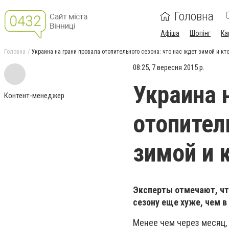
Головна
Афіша
Шопінг
Ка
Головна
Украина на грани провала отопительного сезона: что нас ждет зимой и кто
08:25, 7 вересня 2015 р.
Украина 
Контент-менеджер
отопител
зимой и к
Эксперты отмечают, что
сезону еще хуже, чем 
Менее чем через месяц, 