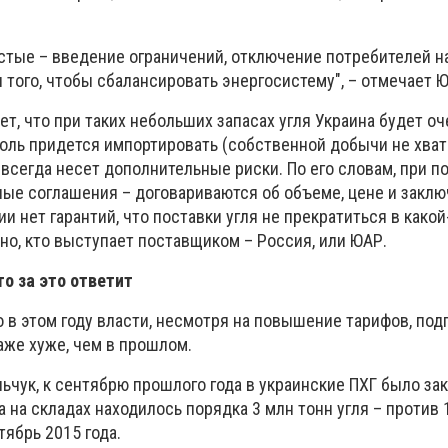
стые – введение ограничений, отключение потребителей н
того, чтобы сбалансировать энергосистему", – отмечает 
т, что при таких небольших запасах угля Украина будет оч
голь придется импортировать (собственной добычи не хвати
о всегда несет дополнительные риски. По его словам, при по
ые соглашения – договариваются об объеме, цене и закл
ии нет гарантий, что поставки угля не прекратиться в како
но, кто выступает поставщиком – Россия, или ЮАР.
о за это ответит
 в этом году власти, несмотря на повышение тарифов, под
аже хуже, чем в прошлом.
ьчук, к сентябрю прошлого года в украинские ПХГ было за
 а на складах находилось порядка 3 млн тонн угля – против 
нтябрь 2015 года.