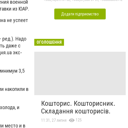
ения военной
тавки из ЮАР.
Додати підприємство
ина не успеет
 ред.). Надо
ОГОЛОШЕННЯ
ть даже с
ня.ua экс-
минимум 3,5
и накопили в
Кошторис. Кошторисник.
холода, и
Складання кошторисів.
125
11:31, 27 липня
и место и в