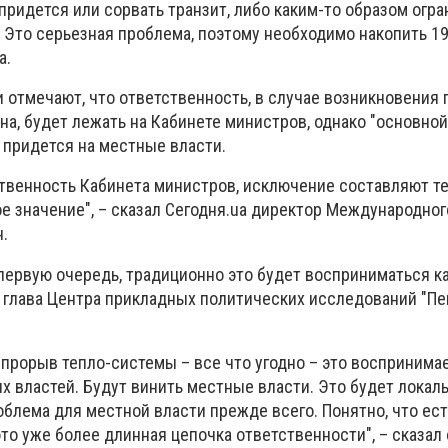
 придется или сорвать транзит, либо каким-то образом огр
 Это серьезная проблема, поэтому необходимо накопить 19
a.
и отмечают, что ответственность, в случае возникновения
на, будет лежать на Кабинете министров, однако "основной
 придется на местные власти.
ственность Кабинета министров, исключение составляют те
е значение", – сказал Сегодня.ua директор Международног
.
в первую очередь, традиционно это будет восприниматься к
т глава Центра прикладных политических исследований "Пе
 прорыв тепло-системы – все что угодно – это воспринимае
х властей. Будут винить местные власти. Это будет лока
облема для местной власти прежде всего. Понятно, что ес
это уже более длинная цепочка ответственности", – сказал