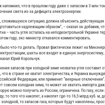
 напомнил, что в прошлом году даже с запасом в 3 млн тон
ючения света из-за дефицита электроэнергии.
, сложившуюся ситуацию должна объяснить действующая 
дготовиться надлежащим образом", – сказал он добавив, ч
тна – часть угля осталась на неподконтрольной Украине те
этом году, экс-министр отказался комментировать.
было что-то делать. Провал фактически лежит на Минэнерго
лектростанции, шахты все входят в единую энергосистему,
сказал Юрий Корольчук.
нения запасов при холодной зиме нехватка угля составит о
ь, что в стране не хватит электричества, и Украина вынужд
оссийской Федерации, или применит "веерные отключения".
ет совсем холодная зима, то может не хватить импорта даж
орую можно получить из России, ограничена. По газу, если
ду, то того что накопят, а накопят где-то 16,5 млрд куб. м, 
т холодной, то запасов газа, которые будут накоплены, про