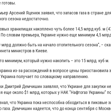
е готовы.
емьер Арсений Яценюк заявил, что запасов газа в стране дл
ого сезона недостаточно.
овых хранилищах накоплено чуть более 14,5 млрд куб. м (
 По словам премьера, Украине нужно еще минимум 4,5 млрд.
 млрд должно быть на начало отопительного сезона", – ска
инета министров в Киеве.
то минимум, который нужно накопить – это 15 млрд. куб м.
Украина из-за расхождений в вопросе цены приостановила з
 Украина получает по словацкому направлению.
ки Дмитрий Демчишин заявлял, что Укриане для закупки 
я еще около $1 млрд, которых у НАК "Нафтогаз Украины" по
знал, что Украина пока неспособна обходиться в пиковые 
о газа. Демчишин надеется, что до конца сентября с Москв