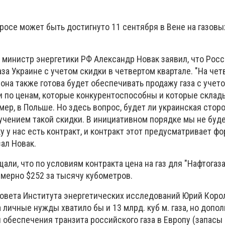
росе может быть достигнуто 11 сентября в Вене на газовы
у министр энергетики РФ Александр Новак заявил, что Росс
за Украине с учетом скидки в четвертом квартале. "На че
она также готова будет обеспечивать продажу газа с учет
 по ценам, которые конкурентоспособны и которые склад
мер, в Польше. Но здесь вопрос, будет ли украинская стор
лучением такой скидки. В инициативном порядке мы не буд
у у нас есть контракт, и контракт этот предусматривает ф
зал Новак.
щали, что по условиям контракта цена на газ для "Нафтогаз
имерно $252 за тысячу кубометров.
овета Института энергетических исследований Юрий Коро
а личные нужды хватило бы и 13 млрд. куб м. газа, но допо
беспечения транзита российского газа в Европу (запасы 