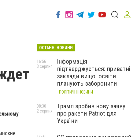
ОСТАННІ НОВИНИ
Інформація
16:56
3 серпня
підтверджується: приватні
 ждет
заклади вищої освіти
планують заборонити
ПОЛІТИЧНІ НОВИНИ
Трамп зробив нову заяву
08:30
2 серпня
про ракети Patriot для
тельному
України
аинские