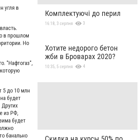
н угля в
Комплектуючі до перил
3
16:18, 3 серпня
власть.
то в прошлом
рритории. Но
Хотите недорого бетон
жби в Броварах 2020?
. "Нафтогаз",
4
10:35, 5 серпня
 которую
т 5 до 10 млн
ена будет
 Других
е из РФ,
 зима будет
должно
сто банально
Скидка на курсы 50% по