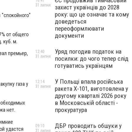
ЄС продовжив тимчасовий
16:41
31 липня
захист українців до 2028
року: що це означає та кому
я "спокойного"
доведеться
переоформлювати
47% от общего
документи
 куб. м.
Уряд погодив податок на
12:40
зал премьер,
31 липня
посилки: до чого тепер слід
готуватись українцям
У Польщі впала російська
12:14
акупку газа у
31 липня
ракета X-101, виготовлена у
другому кварталі 2026 року
в Московській області -
необходимых
прокуратура
ка нет.
зимние
ДБР проводить обшуки у
09:10
ой удастся
31 липня