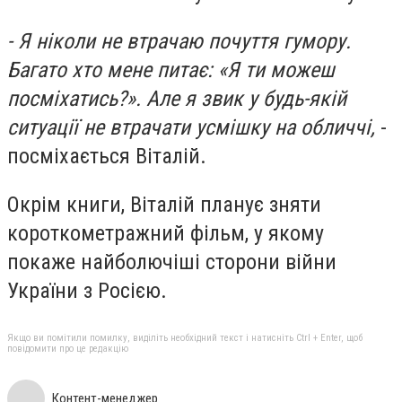
- Я ніколи не втрачаю почуття гумору.
Багато хто мене питає: «Я ти можеш
посміхатись?». Але я звик у будь-якій
ситуації не втрачати усмішку на обличчі,
-
посміхається Віталій.
Окрім книги, Віталій планує зняти
короткометражний фільм, у якому
покаже найболючіші сторони війни
України з Росією.
Якщо ви помітили помилку, виділіть необхідний текст і натисніть Ctrl + Enter, щоб
повідомити про це редакцію
Контент-менеджер