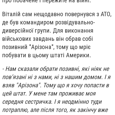
про побачене і пережите на війні.
Віталій сам нещодавно повернувся з АТО,
де був командиром розвідувально-
диверсійної групи. Для виконання
військових завдань він обрав собі
позивний "Арізона", тому що мріє
побувати в цьому штаті Америки.
- Нам сказали обрати позивні, які ніяк не
пов’язані ні з нами, ні з нашим домом. І я
взяв "Арізона". Тому що я хочу попасти в
цей штат. У мене там проживає моя
середня сестричка. І я неодмінно туди
потраплю, але після того, як закінчу вже