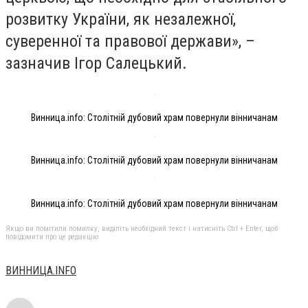
розвитку України, як незалежної,
суверенної та правової держави», –
зазначив Ігор Салецький.
Винница.info: Столітній дубовий храм повернули вінничанам
Винница.info: Столітній дубовий храм повернули вінничанам
Винница.info: Столітній дубовий храм повернули вінничанам
Якщо ви помітили помилку, виділіть необхідний текст і натисніть Ctrl + Enter, щоб
повідомити про це редакцію
ВИННИЦА.INFO