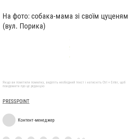
На фото: собака-мама зі своїм цуценям
(вул. Порика)
Якщо ви помітили помилку, виділіть необхідний текст і натисніть Ctrl + Enter, щоб
повідомити про це редакцію
PRESSPOINT
Контент-менеджер