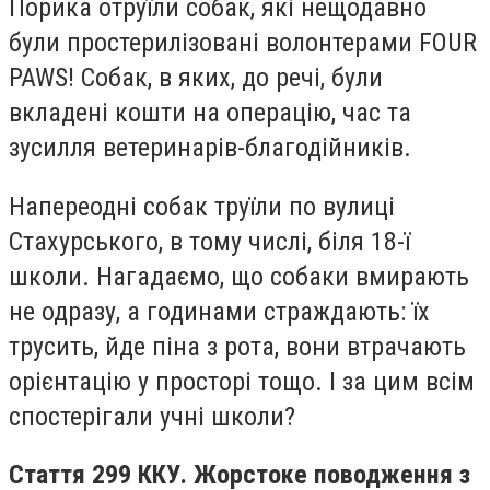
Порика отруїли собак, які нещодавно
були простерилізовані волонтерами FOUR
PAWS! Собак, в яких, до речі, були
вкладені кошти на операцію, час та
зусилля ветеринарів-благодійників.
Напереодні собак труїли по вулиці
Стахурського, в тому числі, біля 18-ї
школи. Нагадаємо, що собаки вмирають
не одразу, а годинами страждають: їх
трусить, йде піна з рота, вони втрачають
орієнтацію у просторі тощо. І за цим всім
спостерігали учні школи?
Стаття 299 ККУ. Жорстоке поводження з